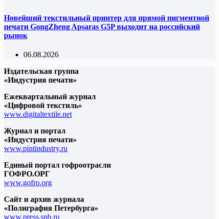
Новейший текстильный принтер для прямой пигментной
печати GongZheng Apsaras G5P выходит на российский
рынок
06.08.2026
Издательская группа
«Индустрия печати»
Ежеквартальный журнал
«Цифровой текстиль»
www.digitaltextile.net
Журнал и портал
«Индустрия печати»
www.pintindustry.ru
Единый портал гофроотрасли
ГОФРО.ОРГ
www.gofro.org
Сайт и архив журнала
«Полиграфия Петербурга»
www.press.spb.ru