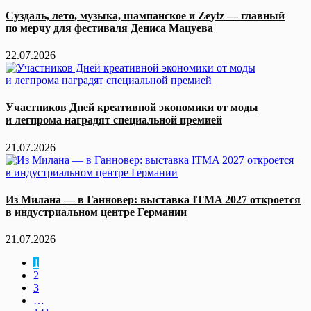
Суздаль, лето, музыка, шампанское и Zeytz — главный
по мерчу для фестиваля Дениса Мацуева
22.07.2026
Участников Дней креативной экономики от моды
и легпрома наградят специальной премией
21.07.2026
Из Милана — в Ганновер: выставка ITMA 2027 откроется
в индустриальном центре Германии
21.07.2026
1
2
3
…