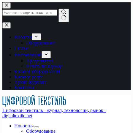
Перейти
к
сути
Ничего
не
найдено
Новости
Оборудование
Статьи
Инсталляции
Предприятия
Печать по одежде
Каталог оборудования
Каталог услуг
Архив журнала
Контакты
Цифровой текстиль - журнал, технологии, рынок -
digitaltextile.net
Новости
Оборудование