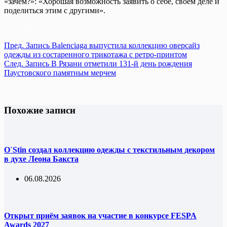
«зачем?»: «Хорошая возможность заявить о себе, своем деле и
поделиться этим с другими».
Пред.
Запись
Balenciaga выпустила коллекцию оверсайз
одежды из состаренного трикотажа с ретро-принтом
След.
Запись
В Рязани отметили 131-й день рождения
Паустовского памятным мерчем
Похожие записи
O`Stin создал коллекцию одежды с текстильным декором
в духе Леона Бакста
06.08.2026
Открыт приём заявок на участие в конкурсе FESPA
Awards 2027