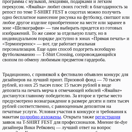
программа с музыкой, лекциями, подарками и легким
перекусом. «Ямайка» любит своих гостей: в благодарность за
репост по теме T-SHIRT FEST в соцсетах можно получить
одно бесплатное нанесение рисунка на футболку, свитшот или
любое другое изделие приобретенное на месте или заранее в
зоне «Шелкография» — там выбирать придется из готовых
изображений. То же самое за отдельную плату, но в
индивидуальном порядке доступно в зонах «Прямая печать» и
«Термоперенос» — вот, где работает реальная
персонализация. Еще один способ подогреть всеобщую
футболкоманию — T-Shirt Crossing, сопровождающийся
свопом по обмену любимым предметом гардероба.
Традиционно, с привязкой к фестивалю объявлен конкурс для
дизайнеров на лучший принт. Призовой фонд — 70 тысяч
рублей, из них 25 тысяч плюс 15 тысяч рублей в виде
депозита на печать мерча в отмечающей юбилей «Ямайке»
достанутся главному победителю. За второе и третье место
предусмотрено вознаграждение в размере десяти и пяти тысяч
рублей соответственно, с равноценным депозитом на
печатные услуги. Условия участия в конкурсе и требования к
макетам
подробно изложены
. Открыта также
регистрация
заявок на T-SHIRT FEST для профессионалов. Мнение tie-dye
дизайнера Вики Ребковец — лучший ответ на вопрос