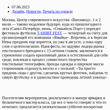
07.06.2023
Дизайн
,
Новости
,
Печать по одежде
Москва, Центр современного искусства «Винзавод», 1 и 2
июля — таково недалекое будущее, куда из прошлогоднего
лета (Санкт-Петербург, июнь, «Севкабель Порт») переедет
фестиваль футболок
T-SHIRT FEST
— четвертый на счету для
организующей его компании «Ямайка». Впрочем, и к берегам
Невы праздник еще вернется, но уже в августе, а пока пару
слов о целеполагании. Идея феста, по задумке лидера рынка
текстильного брендинга c 15-летним стажем, заключается в
стремлении создать креативный движ в естественной для себя
среде, вовлекая в процесс совместного творчества
текстильные типографии, бренды одежды и широкие массы
сторонников отдохнуть весело и с пользой: «Ты просто
придешь сюда с другом, сделаешь крутых фоточек, найдешь ту
самую футболку и в удовольствие проведешь летний уикенд».
Посетителям мероприятия, реализуемого в манере ярмарки и
бесконечного мастер-класса, где все о чем-то говорят и что-то
печатают, предлагается увлекательная субботне-воскресная