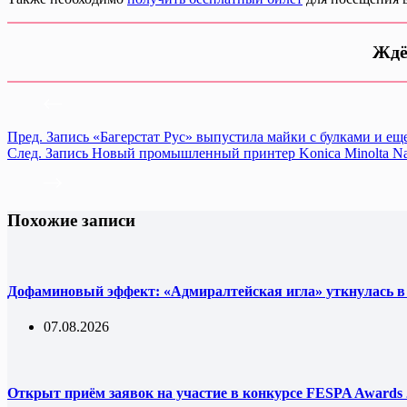
Ждё
Пред.
Запись
«Багерстат Рус» выпустила майки с булками и ещ
След.
Запись
Новый промышленный принтер Konica Minolta Nasse
Похожие записи
Дофаминовый эффект: «Адмиралтейская игла» уткнулась в
07.08.2026
Открыт приём заявок на участие в конкурсе FESPA Awards 