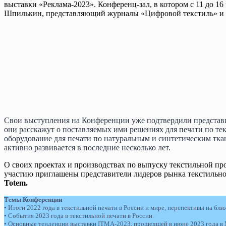
выставки «Реклама-2023». Конференц-зал, в котором с 11 до 
Шпилькин, представляющий журналы «Цифровой текстиль» и «
Свои выступления на Конференции уже подтвердили представ
они расскажут о поставляемых ими решениях для печати по те
оборудование для печати по натуральным и синтетическим тка
активно развивается в последние несколько лет.
О своих проектах и производствах по выпуску текстильной пр
участию приглашены представители лидеров рынка текстильно
Totem.
Темы Конференции
• Итоги 2022 года в текстильной печати в России и мире, перспективы на бл
• События 2023 года в текстильной печати в России.
• Основные тенденции выставки ITMA-2023, прошедшей в июне 2023 года в 