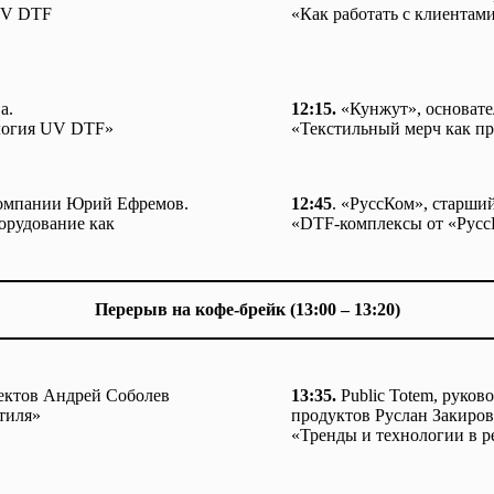
UV DTF
«Как работать с клиентам
а.
12:15.
«Кунжут», основат
ология UV DTF»
«Текстильный мерч как пр
 компании Юрий Ефремов.
12:45
. «РуссКом», старши
орудование как
«DTF-комплексы от «Русс
Перерыв на кофе-брейк (13:00 – 13:20)
ектов Андрей Соболев
13:35.
Public Totem, руков
стиля»
продуктов Руслан Закиров
«Тренды и технологии в р