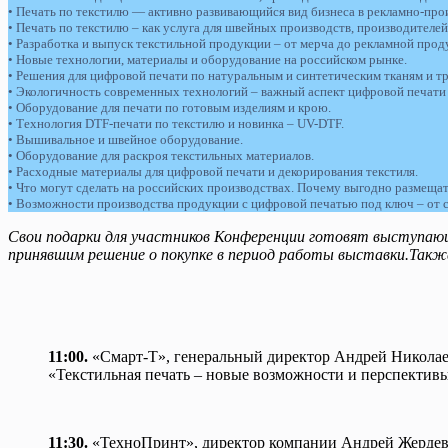
• Печать по текстилю — активно развивающийся вид бизнеса в рекламно-пр
• Печать по текстилю – как услуга для швейных производств, производителе
• Разработка и выпуск текстильной продукции – от мерча до рекламной прод
• Новые технологии, материалы и оборудование на российском рынке.
• Решения для цифровой печати по натуральным и синтетическим тканям и т
• Экологичность современных технологий – важный аспект цифровой печати 
• Оборудование для печати по готовым изделиям и крою.
• Технология DTF-печати по текстилю и новинка – UV-DTF.
• Вышивальное и швейное оборудование.
• Оборудование для раскроя текстильных материалов.
• Расходные материалы для цифровой печати и декорирования текстиля.
• Что могут сделать на российских производствах. Почему выгодно размещат
• Возможности производства продукции с цифровой печатью под ключ – от с
Свои подарки для участников Конференции готовят выступающи
принявшим решение о покупке в период работы выставки.Такж
11:00.
«Смарт-Т», генеральный директор Андрей Николае
«Текстильная печать – новые возможности и перспектив
11:30.
«ТехноПринт», директор компании Андрей Жердев