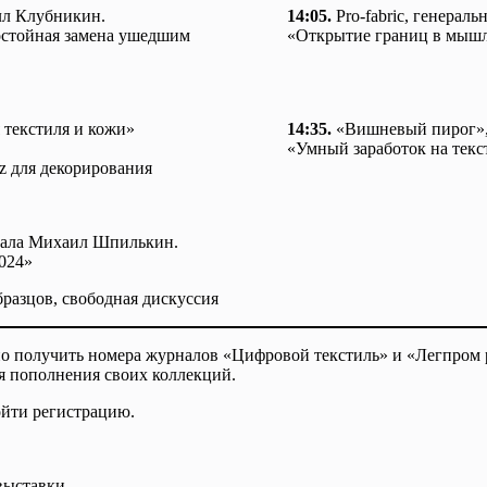
лл Клубникин.
14:05.
Pro-fabric, генера
остойная замена ушедшим
«Открытие границ в мышл
 текстиля и кожи»
14:35.
«Вишневый пирог»,
«Умный заработок на текс
z для декорирования
нала Михаил Шпилькин.
024»
бразцов, свободная дискуссия
 получить номера журналов «Цифровой текстиль» и «Легпром ре
я пополнения своих коллекций.
йти регистрацию.
выставки.