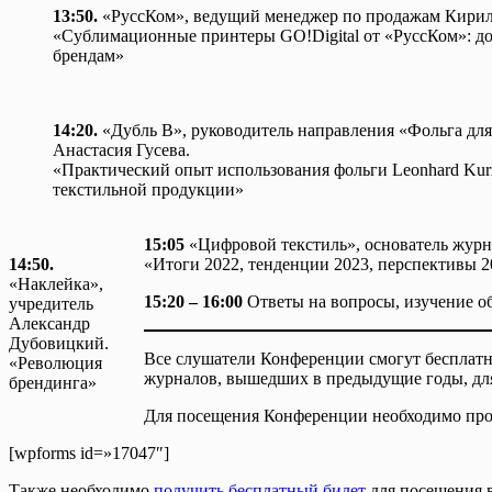
13:50.
«РуссКом», ведущий менеджер по продажам Кири
«Сублимационные принтеры GO!Digital от «РуссКом»: д
брендам»
14:20.
«Дубль В», руководитель направления «Фольга для
Анастасия Гусева.
«Практический опыт использования фольги Leonhard Kur
текстильной продукции»
15:05
«Цифровой текстиль», основатель жур
14:50.
«Итоги 2022, тенденции 2023, перспективы 2
«Наклейка»,
15:20 – 16:00
Ответы на вопросы, изучение о
учредитель
Александр
Дубовицкий.
Все слушатели Конференции смогут бесплатно
«Революция
журналов, вышедших в предыдущие годы, дл
брендинга»
Для посещения Конференции необходимо про
[wpforms id=»17047″]
Также необходимо
получить бесплатный билет
для посещения 