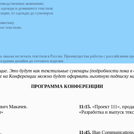
оизводственных компаниях.
й одежды и домашнего текстиля.
укции, от одежды до сувениров.
рикотажу.
по текстилю.
ь заказы на печать текстиля в России. Преимущества работы с российскими п
оздания дизайна до готового изделия.
е. Это будут как текстильные сувениры (подробности пока в с
е на Конференции можно будет оформить льготную подписку на
ПРОГРАММА КОНФЕРЕНЦИИ
вич Макачев.
11:15.
«Проект 111», прод
ы»
«Разработка и выпуск тек
.
11:45.
Illan Communication