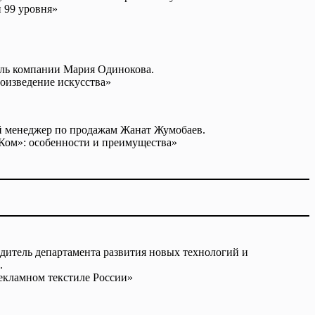
и 99 уровня»
ель компании Мария Одинокова.
оизведение искусства»
й менеджер по продажам Жанат Жумобаев.
Ком»: особенности и преимущества»
одитель департамента развития новых технологий и
.
екламном текстиле России»