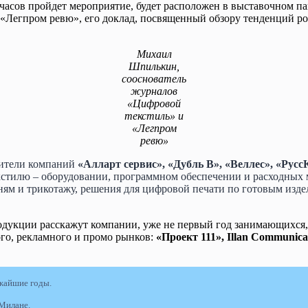
16 часов пройдет мероприятие, будет расположен в выставочном
Легпром ревю», его доклад, посвященный обзору тенденций ро
Михаил
Шпилькин,
сооснователь
журналов
«Цифровой
текстиль» и
«Легпром
ревю»
ители компаний
«Алларт сервис»,
«
Дубль В
»
, «Веллес», «Рус
кстилю – оборудовании, программном обеспечении и расходных 
ням и трикотажу, решения для цифровой печати по готовым изде
одукции расскажут компании, уже не первый год занимающихся, 
го, рекламного и промо рынков:
«Проект 111», Illan Communica
ижайшие годы.
Милане.