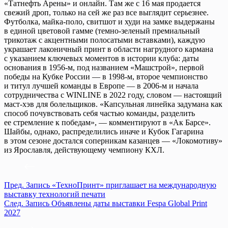
«Татнефть Арены» и онлайн. Там же с 16 мая продается
свежий дроп, только на сей же раз все выглядит серьезнее.
Футболка, майка-поло, свитшот и худи на замке выдержаны
в единой цветовой гамме (темно-зеленый премиальный
трикотаж с акцентными полосатыми вставками), каждую
украшает лаконичный принт в области нагрудного кармана
с указанием ключевых моментов в истории клуба: даты
основания в 1956-м, под названием «Машстрой», первой
победы на Кубке России — в 1998-м, второе чемпионство
и титул лучшей команды в Европе — в 2006-м и начала
сотрудничества с WINLINE в 2022 году, словом — настоящий
маст-хэв для болельщиков. «Капсульная линейка задумана как
способ почувствовать себя частью команды, разделить
ее стремление к победам», — комментируют в «Ак Барсе».
Шайбы, однако, распределились иначе и Кубок Гагарина
в этом сезоне достался соперникам казанцев — «Локомотиву»
из Ярославля, действующему чемпиону КХЛ.
Пред.
Запись
«ТехноПринт» приглашает на международную
выставку технологий печати
След.
Запись
Объявлены даты выставки Fespa Global Print
2027