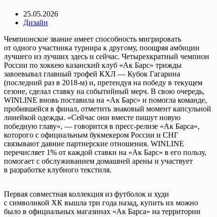
25.05.2026
Дизайн
Чемпионское звание имеет способность мигрировать
от одного участника турнира к другому, поощряя амбиции
лучшего из лучших здесь и сейчас. Четырехкратный чемпион
России по хоккею казанский клуб «Ак Барс» трижды
завоевывал главный трофей КХЛ — Кубок Гагарина
(последний раз в 2018-м) и, претендуя на победу в текущем
сезоне, сделал ставку на событийный мерч. В свою очередь,
WINLINE вновь поставила на «Ак Барс» и помогла команде,
пробившейся в финал, отметить знаковый момент капсульной
линейкой одежды. «Сейчас они вместе пишут новую
победную главу», — говорится в пресс-релизе «Ак Барса»,
которого с официальным букмекером России и СНГ
связывают давние партнерские отношения. WINLINE
перечисляет 1% от каждой ставки на «Ак Барс» в его пользу,
помогает с обслуживанием домашней арены и участвует
в разработке клубного текстиля.
Первая совместная коллекция из футболок и худи
с символикой ХК вышла три года назад, купить их можно
было в официальных магазинах «Ак Барса» на территории