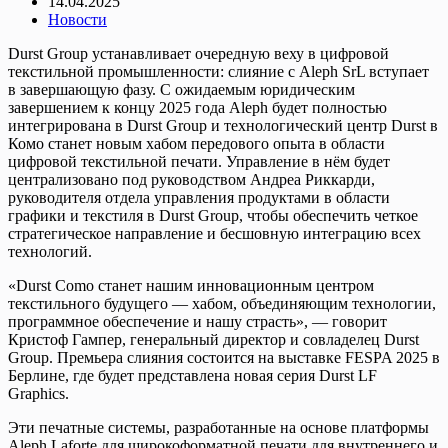
14.04.2025
Новости
Durst Group устанавливает очередную веху в цифровой
текстильной промышленности: слияние с Aleph SrL вступает
в завершающую фазу. С ожидаемым юридическим
завершением к концу 2025 года Aleph будет полностью
интегрирована в Durst Group и технологический центр Durst в
Комо станет новым хабом передового опыта в области
цифровой текстильной печати. ​​Управление в нём будет
централизовано под руководством Андреа Риккарди,
руководителя отдела управления продуктами в области
графики и текстиля в Durst Group, чтобы обеспечить четкое
стратегическое направление и бесшовную интеграцию всех
технологий.
«Durst Como станет нашим инновационным центром
текстильного будущего — хабом, объединяющим технологии,
программное обеспечение и нашу страсть», — говорит
Кристоф Гампер, генеральный директор и совладелец Durst
Group. Премьера слияния состоится на выставке FESPA 2025 в
Берлине, где будет представлена ​​новая серия Durst LF
Graphics.
Эти печатные системы, разработанные на основе платформы
Aleph Laforte для широкоформатной печати для внутреннего и