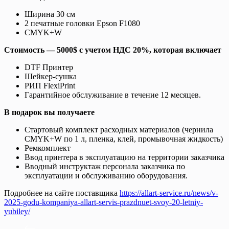
Ширина 30 см
2 печатные головки Epson F1080
CMYK+W
Стоимость — 5000$ с учетом НДС 20%, которая включает
DTF Принтер
Шейкер-сушка
РИП FlexiPrint
Гарантийное обслуживание в течение 12 месяцев.
В подарок вы получаете
Стартовый комплект расходных материалов (чернила
CMYK+W по 1 л, пленка, клей, промывочная жидкость)
Ремкомплект
Ввод принтера в эксплуатацию на территории заказчика
Вводный инструктаж персонала заказчика по
эксплуатации и обслуживанию оборудования.
Подробнее на сайте поставщика
https://allart-service.ru/news/v-
2025-godu-kompaniya-allart-servis-prazdnuet-svoy-20-letniy-
yubiley/