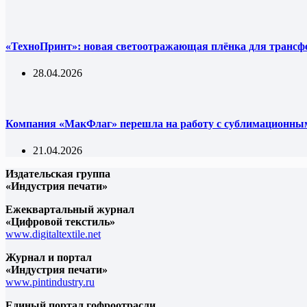
«ТехноПринт»: новая светоотражающая плёнка для трансф
28.04.2026
Компания «МакФлаг» перешла на работу с сублимацион
21.04.2026
Издательская группа
«Индустрия печати»
Ежеквартальный журнал
«Цифровой текстиль»
www.digitaltextile.net
Журнал и портал
«Индустрия печати»
www.pintindustry.ru
Единый портал гофроотрасли