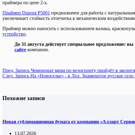
праймера по цене 2-x.
Праймер Dupont P5001
предназначен для работы с натуральным
увеличивает стойкость отпечатка к механическим воздействия
Праймер можно наносить с использованием валика, краскопуль
устройство
.
До 31 августа действует специальное предложение: вы
сайте
компании.
Пред.
Запись
Чемпионат мира по велоспорту пройдёт в эколог
След.
Запись
На «Новоселье» - в Лох. Знаменитое русское село
Похожие записи
Новая сублимационная бумага от компании «Алларт Сервис
13.07.2026