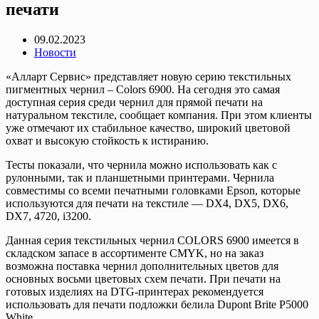
печати
09.02.2023
Новости
«Алларт Сервис» представляет новую серию текстильных
пигментных чернил – Colors 6900. На сегодня это самая
доступная серия среди чернил для прямой печати на
натуральном текстиле, сообщает компания. При этом клиенты
уже отмечают их стабильное качество, широкий цветовой
охват и высокую стойкость к истиранию.
Тесты показали, что чернила можно использовать как с
рулонными, так и планшетными принтерами. Чернила
совместимы со всеми печатными головками Epson, которые
используются для печати на текстиле — DX4, DX5, DX6,
DX7, 4720, i3200.
Данная серия текстильных чернил COLORS 6900 имеется в
складском запасе в ассортименте CMYK, но на заказ
возможна поставка чернил дополнительных цветов для
основных восьми цветовых схем печати. При печати на
готовых изделиях на DTG-принтерах рекомендуется
использовать для печати подложки белила Dupont Brite P5000
White.