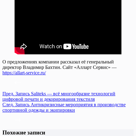
О предложениях компании рассказал её генеральный
директор Владимир Бахтин. Сайт «Алларт Сервис» —
https://allart-service.ru/
Пред.
Запись
Saliteks — всё многообразие технологий
цифровой печати и декорирования текстиля
След.
Запись
Антикризисные мероприятия в производстве
спортивной одежды и экипировки
Похожие записи