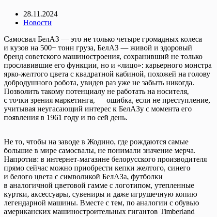
28.11.2024
Новости
Самосвал БелАЗ — это не только четыре громадных колеса
и кузов на 500+ тонн груза, БелАЗ — живой и здоровый
бренд советского машиностроения, сохранивший не только
прославившие его функции, но и «лицо»: карьерного монстра
ярко-желтого цвета с квадратной кабиной, похожей на голову
добродушного робота, увидев раз уже не забыть никогда.
Позволить такому потенциалу не работать на носителя,
с точки зрения маркетинга, — ошибка, если не преступление,
учитывая неугасающий интерес к БелАЗу с момента его
появления в 1961 году и по сей день.
Не то, чтобы на заводе в Жодино, где рождаются самые
большие в мире самосвалы, не понимали значение мерча.
Напротив: в интернет-магазине белорусского производителя
прямо сейчас можно приобрести кепки желтого, синего
и белого цвета с символикой БелАЗа, футболки
в аналогичной цветовой гамме с логотипом, утепленные
куртки, аксессуары, сувениры и даже игрушечную копию
легендарной машины. Вместе с тем, по аналогии с обувью
американских машиностроительных гигантов Timberland