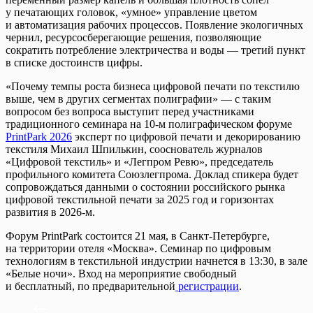
у печатающих головок, «умное» управление цветом
и автоматизация рабочих процессов. Появление экологичных
чернил, ресурсосберегающие решения, позволяющие
сократить потребление электричества и воды — третий пункт
в списке достоинств цифры.
«Почему темпы роста бизнеса цифровой печати по текстилю
выше, чем в других сегментах полиграфии» — с таким
вопросом без вопроса выступит перед участниками
традиционного семинара на 10-м полиграфическом форуме
PrintPark 2026
эксперт по цифровой печати и декорированию
текстиля Михаил Шпилькин, сооcнователь журналов
«Цифровой текстиль» и «Легпром Ревю», председатель
профильного комитета Союзлегпрома. Доклад спикера будет
сопровождаться данными о состоянии российского рынка
цифровой текстильной печати за 2025 год и горизонтах
развития в 2026-м.
Форум PrintPark состоится 21 мая, в Санкт-Петербурге,
на территории отеля «Москва». Семинар по цифровым
технологиям в текстильной индустрии начнется в 13:30, в зале
«Белые ночи». Вход на мероприятие свободный
и бесплатный, по предварительной
регистрации
.