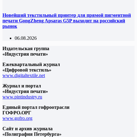
Новейший текстильный принтер для прямой пигментной
печати GongZheng Apsaras G5P выходит на российский
рынок
06.08.2026
Издательская группа
«Индустрия печати»
Ежеквартальный журнал
«Цифровой текстиль»
www.digitaltextile.net
Журнал и портал
«Индустрия печати»
www.pintindustry.ru
Единый портал гофроотрасли
ГОФРО.ОРГ
www.gofro.org
Сайт и архив журнала
«Полиграфия Петербурга»