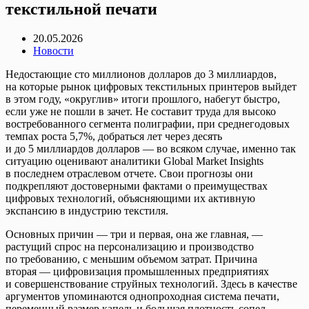
текстильной печати
20.05.2026
Новости
Недостающие сто миллионов долларов до 3 миллиардов,
на которые рынок цифровых текстильных принтеров выйдет
в этом году, «округлив» итоги прошлого, набегут быстро,
если уже не пошли в зачет. Не составит труда для высоко
востребованного сегмента полиграфии, при среднегодовых
темпах роста 5,7%, добраться лет через десять
и до 5 миллиардов долларов — во всяком случае, именно так
ситуацию оценивают аналитики Global Market Insights
в последнем отраслевом отчете. Свои прогнозы они
подкрепляют достоверными фактами о преимуществах
цифровых технологий, объясняющими их активную
экспансию в индустрию текстиля.
Основных причин — три и первая, она же главная, —
растущий спрос на персонализацию и производство
по требованию, с меньшим объемом затрат. Причина
вторая — цифровизация промышленных предприятиях
и совершенствование струйных технологий. Здесь в качестве
аргументов упоминаются однопроходная система печати,
переменный размер капель и большая плотность сопел