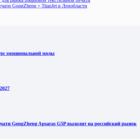
ов для рынка цифровой текстильной печати
чати GongZheng + TitanJet в Ленобласти
ело эмоциональной моды
2027
чати GongZheng Apsaras G5P выходит на российский рынок