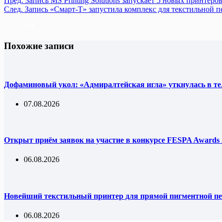
Пред.
Запись
MS Printing Solutions запускает 5 новых принтер
След.
Запись
«Смарт-Т» запустила комплекс для текстильной пе
Похожие записи
Дофаминовый укол: «Адмиралтейская игла» уткнулась в т
07.08.2026
Открыт приём заявок на участие в конкурсе FESPA Awards 
06.08.2026
Новейший текстильный принтер для прямой пигментной пе
06.08.2026