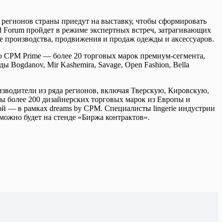
 регионов страны приедут на выставку, чтобы сформировать
il Forum пройдет в режиме экспертных встреч, затрагивающих
те производства, продвижения и продаж одежды и аксессуаров.
ю CPM Prime — более 20 торговых марок премиум-сегмента,
ogdanov, Mir Kashemira, Savage, Open Fashion, Bella
изводители из ряда регионов, включая Тверскую, Кировскую,
ы более 200 дизайнерских торговых марок из Европы и
ой — в рамках dreams by CPM. Специалисты lingerie индустрии
 можно будет на стенде «Биржа контрактов».