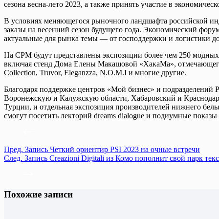
сезона весна-лето 2023, а также принять участие в экономическо
В условиях меняющегося рыночного ландшафта российской инду
заказы на весенний сезон будущего года. Экономический форум
актуальные для рынка темы — от господдержки и логистики до 
На CPM будут представлены экспозиции более чем 250 модных
включая стенд Дома Елены Макашовой «ХакаМа», отмечающего с
Collection, Truvor, Eleganzza, N.O.M.I и многие другие.
Благодаря поддержке центров «Мой бизнес» и подразделений Р
Воронежскую и Калужскую области, Хабаровский и Краснодарск
Турции, и отдельная экспозиция производителей нижнего бель
смогут посетить лекторий dreams dialogue и подиумные показы 
Пред.
Запись
Четкий ориентир PSI 2023 на очные встречи
След.
Запись
Creazioni Digitali из Комо пополнит свой парк т
Похожие записи