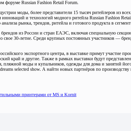
м форуме Russian Fashion Retail Forum.
стрии моды, более представители 15 тысяч ритейлеров из всех
 инноваций и технологий модного ритейла Russian Fashion Reta
анализа рынка, трендов, ритейла и готового продукта в сегмен
 брендов из России и стран ЕАЭС, включая специальную секци
вое 30-летие. Среди крупных постоянных участников — бренды B
оссийского экспортного центра, в выставке примут участие про
ий край и другие. Также в рамках выставки будут представлен
я, пляжной моды и купальников, одежды для дома и занятий йог
dreams selected show. А найти новых партнёров по производству
екстильными принтерами от МS и Kornit