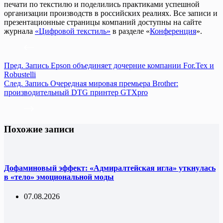
печати по текстилю и поделились практиками успешной
организации производств в российских реалиях. Все записи и
презентационные страницы компаний доступны на сайте
журнала
«Цифровой текстиль»
в разделе «
Конференция
».
Пред.
Запись
Epson объединяет дочерние компании For.Tex и
Robustelli
След.
Запись
Очередная мировая премьера Brother:
производительный DTG принтер GTXpro
Похожие записи
Дофаминовый эффект: «Адмиралтейская игла» уткнулась
в «тело» эмоциональной моды
07.08.2026