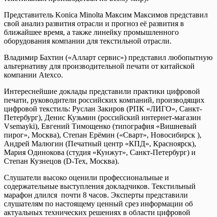
Представитель Konica Minolta Максим Максимов представил
свой анализ развития отрасли и прогноз её развития в
ближайшее время, а также линейку промышленного
оборудования компании для текстильной отрасли.
Владимир Бахтин («Алларт сервис») представил любопытную
альтернативу для производительной печати от китайской
компании Atexco.
Интереснейшие доклады представили практики цифровой
печати, руководители российских компаний, производящих
цифровой текстиль: Руслан Закиров (РПК «ЛИГО», Санкт-
Петербург), Денис Кузьмин (российский интернет-магазин
Vsemayki), Евгений Тимощенко (типография «Вишневый
пирог», Москва), Степан Ерёмин («Сварт», Новосибирск ),
Андрей Малюгин (Печатный центр «КПД», Красноярск),
Мария Одинокова (студия «Кунжут», Санкт-Петербург) и
Степан Кузнецов (D-Tex, Москва).
Слушатели высоко оценили профессиональные и
содержательные выступления докладчиков. Текстильный
марафон длился почти 8 часов. Эксперты представили
слушателям по настоящему ценный срез информации об
актуальных технических решениях в области цифровой