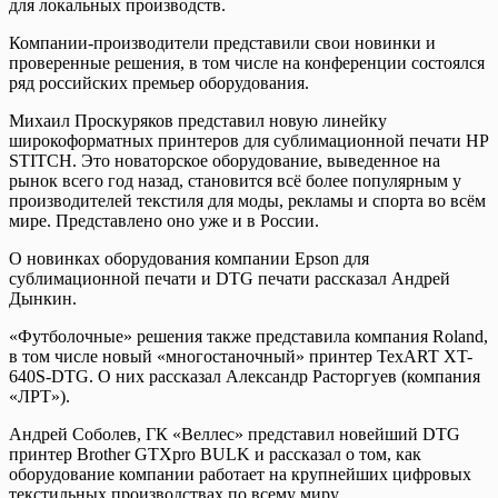
для локальных производств.
Компании-производители представили свои новинки и
проверенные решения, в том числе на конференции состоялся
ряд российских премьер оборудования.
Михаил Проскуряков представил новую линейку
широкоформатных принтеров для сублимационной печати HP
STITCH. Это новаторское оборудование, выведенное на
рынок всего год назад, становится всё более популярным у
производителей текстиля для моды, рекламы и спорта во всём
мире. Представлено оно уже и в России.
О новинках оборудования компании Epson для
сублимационной печати и DTG печати рассказал Андрей
Дынкин.
«Футболочные» решения также представила компания Roland,
в том числе новый «многостаночный» принтер TexART XT-
640S-DTG. О них рассказал Александр Расторгуев (компания
«ЛРТ»).
Андрей Соболев, ГК «Веллес» представил новейший DTG
принтер Brother GTXpro BULK и рассказал о том, как
оборудование компании работает на крупнейших цифровых
текстильных производствах по всему миру.