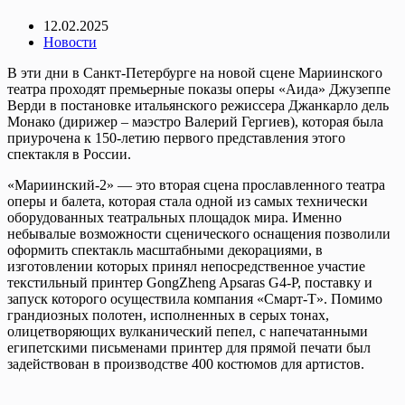
12.02.2025
Новости
В эти дни в Санкт-Петербурге на новой сцене Мариинского
театра проходят премьерные показы оперы «Аида» Джузеппе
Верди в постановке итальянского режиссера Джанкарло дель
Монако (дирижер – маэстро Валерий Гергиев), которая была
приурочена к 150-летию первого представления этого
спектакля в России.
«Мариинский-2» — это вторая сцена прославленного театра
оперы и балета, которая стала одной из самых технически
оборудованных театральных площадок мира. Именно
небывалые возможности сценического оснащения позволили
оформить спектакль масштабными декорациями, в
изготовлении которых принял непосредственное участие
текстильный принтер GongZheng Apsaras G4-P, поставку и
запуск которого осуществила компания «Смарт-Т». Помимо
грандиозных полотен, исполненных в серых тонах,
олицетворяющих вулканический пепел, с напечатанными
египетскими письменами принтер для прямой печати был
задействован в производстве 400 костюмов для артистов.