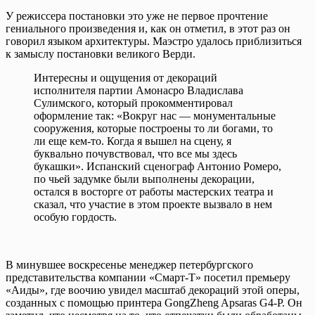
У режиссера постановки это уже не первое прочтение
гениального произведения и, как он отметил, в этот раз он
говорил языком архитектуры. Маэстро удалось приблизиться
к замыслу постановки великого Верди.
Интересны и ощущения от декораций
исполнителя партии Амонасро Владислава
Сулимского, который прокомментировал
оформление так: «Вокруг нас — монументальные
сооружения, которые построены то ли богами, то
ли еще кем-то. Когда я вышел на сцену, я
буквально почувствовал, что все мы здесь
букашки». Испанский сценограф Антонио Ромеро,
по чьей задумке были выполнены декорации,
остался в восторге от работы мастерских театра и
сказал, что участие в этом проекте вызвало в нем
особую гордость.
В минувшее воскресенье менеджер петербургского
представительства компании «Смарт-Т» посетил премьеру
«Аиды», где воочию увидел масштаб декораций этой оперы,
созданных с помощью принтера GongZheng Apsaras G4-P. Он