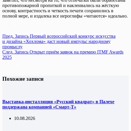
заметил, что несмотря на то, что отпечатки были обработаны
противопожарной пропиткой и наклеивались на жёсткую
основу, контрастность и четкость печати сохранились в
полной мере, и издалека все иероглифы «читаются» идеально.
Пред.
Запись
Первый всероссийский конкурс искусства
и дизайна «Хохлома» даст новый импульс народному
промыслу
След.
Запись
Открыт приём заявок на премию ITMF Awards
2025
Похожие записи
Выставка-инсталляция «Русский квадрат» в Палехе
поддержана компанией «Смарт-Т»
10.08.2026