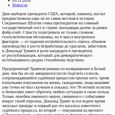
05.11.2024
Новости
Дню выборов президента США, который, наконец, настал
предшествовала едва ли не самая жесткая в истории
Соединенных Штатов гонка претендентов на главный
государственный пост в стране, выходящая далеко за рамки
фэйр-плей. Страсти подогревала не только сложная
геополитическая обстановка, но и масса внутренних
факторов — от падения потребительского спроса, объемов
производства и роста безработицы до ураганов, забастовок
и Дональда Трампа в роли кандидата в президенты
от республиканцев, который для демократического
истеблишмента сродни стихийному бедствию.
Предпринятый Трампом реванш по возвращению в Белый
дом, чем бы он ни завершился после подсчета голосов,
сопровождавшийся судебным процессом против него, тремя
попытками покушения на жизнь, скандалами, пиар-акциями
уже точно не был скучным и показал, что 78-летний политик
и бизнесмен умеет обратить любую ситуацию в свою пользу.
Только линейки именного мерча, связанного с событиями
вокруг своей персоны, Дональд Трамп за последнее время
запускал трижды: в первый раз это касалось известного
судебного процесса, во второй — покушения на митинге
в Пенсильвании, а незадолго перед выборами в официальном