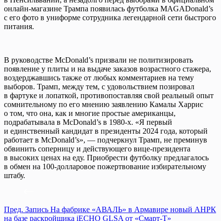
онлайн-магазине Трампа появилась футболка MAGADonald’s
с его фото в униформе сотрудника легендарной сети быстрого
питания.
В руководстве McDonald’s призвали не политизировать
появление у плиты и на выдаче заказов возрастного стажера,
воздерджавшись также от любых комментариев на тему
выборов. Трамп, между тем, с удовольствием позировал
в фартуке и лопаткой, противопоставляя свой реальный опыт
сомнительному по его мнению заявлению Камалы Харрис
о том, что она, как и многие простые американцы,
подрабатывала в McDonald’s в 1980-х. «Я первый
и единственный кандидат в президенты 2024 года, который
работает в McDonald’s», — подчеркнул Трамп, не преминув
обвинить соперницу и действующего вице-президента
в высоких ценах на еду. Приобрести футболку предлагалось
в обмен на 100-долларовое пожертвование избирательному
штабу.
Пред.
Запись
На фабрике «АВАЛЬ» в Армавире новый АНРК
на базе раскройщика iECHO GLSA от «Смарт-Т»