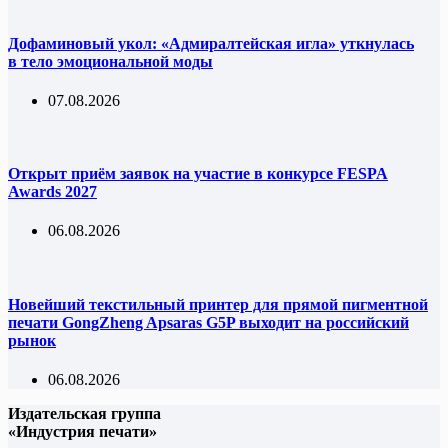
Дофаминовый укол: «Адмиралтейская игла» уткнулась
в тело эмоциональной моды
07.08.2026
Открыт приём заявок на участие в конкурсе FESPA
Awards 2027
06.08.2026
Новейший текстильный принтер для прямой пигментной
печати GongZheng Apsaras G5P выходит на российский
рынок
06.08.2026
Издательская группа
«Индустрия печати»