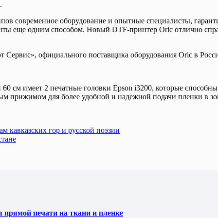
.
пов современное оборудование и опытные специалисты, гарант
нты еще одним способом. Новый DTF-принтер Oric отлично спра
 Сервис», официального поставщика оборудования Oric в Росс
60 см имеет 2 печатные головки Epson i3200, которые способны 
ым прижимом для более удобной и надежной подачи пленки в зо
ам кавказских гор и русской поэзии
стане
я прямой печати на ткани и пленке