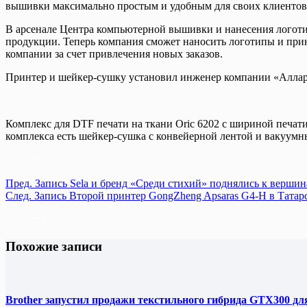
вышивки максимально простым и удобным для своих клиентов
В арсенале Центра компьютерной вышивки и нанесения логоти
продукции. Теперь компания сможет наносить логотипы и при
компании за счет привлечения новых заказов.
Принтер и шейкер-сушку установил инженер компании «Алларт
Комплекс для DTF печати на ткани Oric 6202 с шириной печати 
комплекса есть шейкер-сушка с конвейерной лентой и вакуумн
Пред.
Запись
Sela и бренд «Среди стихий» поднялись к вершин
След.
Запись
Второй принтер GongZheng Apsaras G4-H в Татар
Похожие записи
Brother запустил продажи текстильного гибрида GTX300 дл