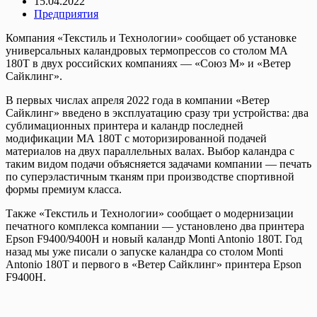
15.04.2022
Предприятия
Компания «Текстиль и Технологии» сообщает об установке
универсальных каландровых термопрессов со столом МА
180Т в двух российских компаниях — «Союз М» и «Ветер
Сайклинг».
В первых числах апреля 2022 года в компании «Ветер
Сайклинг» введено в эксплуатацию сразу три устройства: два
сублимационных принтера и каландр последней
модификации МА 180Т с моторизированной подачей
материалов на двух параллельных валах. Выбор каландра с
таким видом подачи объясняется задачами компании — печать
по суперэластичным тканям при производстве спортивной
формы премиум класса.
Также «Текстиль и Технологии» сообщает о модернизации
печатного комплекса компании — установлено два принтера
Epson F9400/9400H и новый каландр Monti Antonio 180Т. Год
назад мы уже писали о запуске каландра со столом Monti
Antonio 180T и первого в «Ветер Сайклинг» принтера Epson
F9400H.