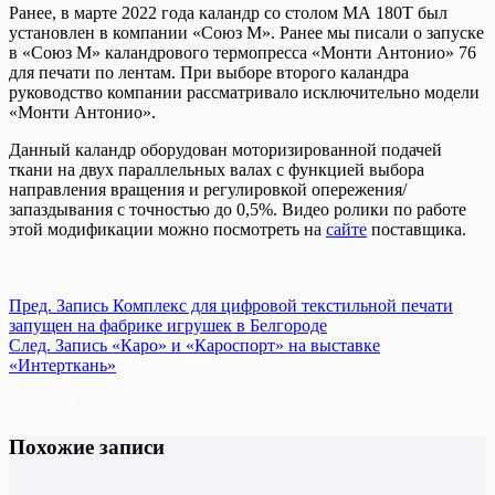
Ранее, в марте 2022 года каландр со столом МА 180Т был
установлен в компании «Союз М». Ранее мы писали о запуске
в «Союз М» каландрового термопресса «Монти Антонио» 76
для печати по лентам. При выборе второго каландра
руководство компании рассматривало исключительно модели
«Монти Антонио».
Данный каландр оборудован моторизированной подачей
ткани на двух параллельных валах с функцией выбора
направления вращения и регулировкой опережения/
запаздывания с точностью до 0,5%. Видео ролики по работе
этой модификации можно посмотреть на
сайте
поставщика.
Пред.
Запись
Комплекс для цифровой текстильной печати
запущен на фабрике игрушек в Белгороде
След.
Запись
«Каро» и «Кароспорт» на выставке
«Интерткань»
Похожие записи