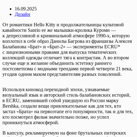
16.09.2025
Дизайн
От романтики Hello Kitty и продолжательницы культовой
кавайности Sanrio ее же малышки-кролика Куроми —
к депрессивной и криминальной атмосфере 1990-х, которую
воплотил в себе образ Данилы Багрова из франшизы Алексея
Балабанова «Брат» и «Брат-2» — эксперименты ECRU*
с лицензионными правами для выпуска тематических
коллекций одежды отличает тяга к контрастам. А во втором
случае еще и желание объединить эстетику раннего
постсоветизма с модными трендами первой четверти 21 века,
угодив одним махом представителям разных поколений.
Используя кинокод переходной эпохи, узнаваемые
визуальный язык и авторский стиль балабановских историй,
в ECRU, заменившей собой ушедшую из России марку
Bershka, создали вещи привлекательные как для тех, кто
застал «Брата» на первоэтапе его популярности, так и для тех,
кто посмотрел фильм значительно позже, но успел
проникнуться атмосферой.
В капсулу, рекламируемую на фоне брутальных питерских