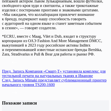
пейзажей актером Львом Зулькарнаевым, вошли футболки,
свободного кроя худи и свитшоты, а также трикотажные
изделия с постерными принтами и знаковыми цитатами.
«Мы ожидаем, что коллаборация привлечет внимание
к бренду, подчеркнет нашу способность говорить
с аудиторией на одном языке и станет заметным событием
в сезоне», — говорят создатели.
*ECRU, вместе с Maag, Vilet и Dub, входит в структуру
корпорации из ОАЭ Fashion And More Management DMCC,
выкупившей в 2023 году российские активы Inditex
и переименовавшей известные испанские бренды Bershka,
Zara, Stradivarius и Pull & Bear для работы н рынке РФ.
Пред.
Запись
Компания «Смарт-Т» установила комплекс для
тестильной печати на натуральных тканях в Иванове
След.
Запись
Mimaki представляет сублимационный принтер
начального уровня TS200-1600
Похожие записи