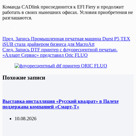
Команда CADlink присоединится к EFI Fiery и продолжит
работать в своих нынешних офисах. Условия приобретения не
разглашаются.
Пред.
Запись
Промышленная печатная машина Durst P5 TEX
iSUB стала драйвером бизнеса для MacroArt
След.
Запись
DTF принтер с флуоресцентной печатью.
«Алларт Сервис» представил Oric FLUO
Похожие записи
Выставка-инсталляция «Русский квадрат» в Палехе
поддержана компанией «Смарт-Т»
10.08.2026