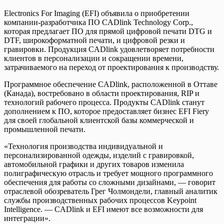
Electronics For Imaging (EFI) объявила о приобретении
компании-разработчика ПО CADlink Technology Corp.,
которая предлагает ПО для прямой цифровой печати DTG и
DTF, широкоформатной печати, и цифровой резки и
гравировки. Продукция CADlink удовлетворяет потребности
клиентов в персонализации и сокращении времени,
затрачиваемого на переход от проектирования к производству.
Программное обеспечение CADlink, расположенной в Оттаве
(Канада), востребовано в области проектирования, RIP и
технологий рабочего процесса. Продукты CADlink станут
дополнением к ПО, которое предоставляет бизнес EFI Fiery
для своей глобальной клиентской базы коммерческой и
промышленной печати.
«Технология производства индивидуальной и
персонализированной одежды, изделий с гравировкой,
автомобильной графики и других товаров изменила
полиграфическую отрасль и требует мощного программного
обеспечения для работы со сложными дизайнами, — говорит
отраслевой обозреватель Грег Чолмондели, главный аналитик
службы производственных рабочих процессов Keypoint
Intelligence. — CADlink и EFI имеют все возможности для
интеграции».