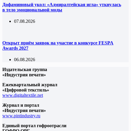
Дофаминовый укол: «Адмиралтейская игла» уткнулась
в тело эмоциональной моды
07.08.2026
Открыт приём заявок на участие в конкурсе FESPA
Awards 2027
06.08.2026
Издательская группа
«Индустрия печати»
Ежеквартальный журнал
«Цифровой текстиль»
www.digitaltextile.net
Журнал и портал
«Индустрия печати»
www.pintindustry.ru
Единый портал гофроотрасли
ГОФРО.ОРГ