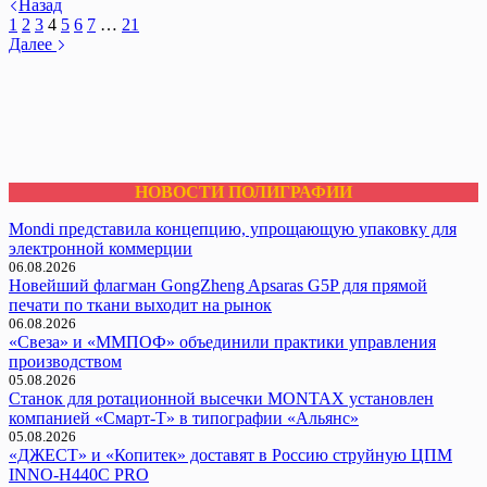
Назад
1
2
3
4
5
6
7
…
21
Далее
НОВОСТИ ПОЛИГРАФИИ
Mondi представила концепцию, упрощающую упаковку для
электронной коммерции
06.08.2026
Новейший флагман GongZheng Apsaras G5P для прямой
печати по ткани выходит на рынок
06.08.2026
«Свеза» и «ММПОФ» объединили практики управления
производством
05.08.2026
Cтанок для ротационной высечки MONTAX установлен
компанией «Смарт-Т» в типографии «Альянс»
05.08.2026
«ДЖЕСТ» и «Копитек» доставят в Россию струйную ЦПМ
INNO-H440C PRO