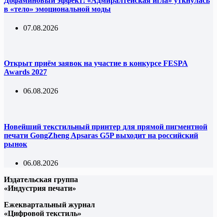
Дофаминовый эффект: «Адмиралтейская игла» уткнулась
в «тело» эмоциональной моды
07.08.2026
Открыт приём заявок на участие в конкурсе FESPA
Awards 2027
06.08.2026
Новейший текстильный принтер для прямой пигментной
печати GongZheng Apsaras G5P выходит на российский
рынок
06.08.2026
Издательская группа
«Индустрия печати»
Ежеквартальный журнал
«Цифровой текстиль»