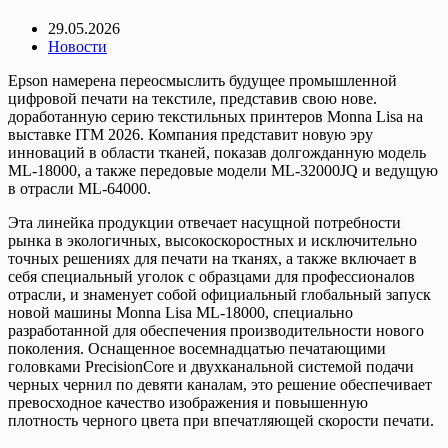
29.05.2026
Новости
Epson намерена переосмыслить будущее промышленной
цифровой печати на текстиле, представив свою новe.
доработанную серию текстильных принтеров Monna Lisa на
выставке ITM 2026. Компания представит новую эру
инноваций в области тканей, показав долгожданную модель
ML-18000, а также передовые модели ML-32000JQ и ведущую
в отрасли ML-64000.
Эта линейка продукции отвечает насущной потребности
рынка в экологичных, высокоскоростных и исключительно
точных решениях для печати на тканях, а также включает в
себя специальный уголок с образцами для профессионалов
отрасли, и знаменует собой официальный глобальный запуск
новой машины Monna Lisa ML-18000, специально
разработанной для обеспечения производительности нового
поколения. Оснащенное восемнадцатью печатающими
головками PrecisionCore и двухканальной системой подачи
черных чернил по девяти каналам, это решение обеспечивает
превосходное качество изображения и повышенную
плотность черного цвета при впечатляющей скорости печати.