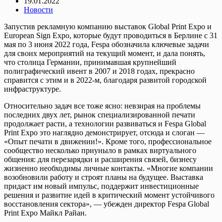
19.01.2022
Новости
Запустив рекламную компанию выставок Global Print Expo и
European Sign Expo, которые будут проводиться в Берлине с 31
мая по 3 июня 2022 года, Fespa обозначила ключевые задачи
для своих мероприятий на текущий момент, и дала понять,
что столица Германии, принимавшая крупнейший
полиграфический ивент в 2007 и 2018 годах, прекрасно
справится с этим и в 2022-м, благодаря развитой городской
инфраструктуре.
Относительно задач все тоже ясно: невзирая на проблемы
последних двух лет, рынок специализированной печати
продолжает расти, а технологии развиваться и Fespa Global
Print Expo это наглядно демонстрирует, отсюда и слоган —
«Опыт печати в движении!». Кроме того, профессиональное
сообщество несколько приуныло в рамках виртуального
общения: для перезарядки и расширения связей, бизнесу
жизненно необходимы личные контакты. «Многие компании
возобновили работу и строят планы на будущее. Выставка
придаст им новый импульс, поддержит инвестиционные
решения и развитие идей в критический момент устойчивого
восстановления сектора», — убежден директор Fespa Global
Print Expo Майкл Райан.