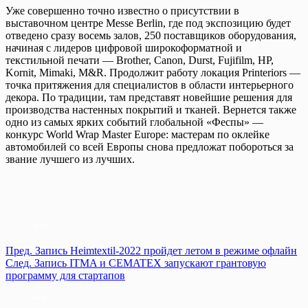
Уже совершенно точно известно о присутствии в
выставочном центре Messe Berlin, где под экспозицию будет
отведено сразу восемь залов, 250 поставщиков оборудования,
начиная с лидеров цифровой широкоформатной и
текстильной печати — Brother, Canon, Durst, Fujifilm, HP,
Kornit, Mimaki, M&R. Продолжит работу локация Printeriors —
точка притяжения для специалистов в области интерьерного
декора. По традиции, там представят новейшие решения для
производства настенных покрытий и тканей. Вернется также
одно из самых ярких событий глобальной «Феспы» —
конкурс World Wrap Master Europe: мастерам по оклейке
автомобилей со всей Европы снова предложат побороться за
звание лучшего из лучших.
Пред.
Запись
Heimtextil-2022 пройдет летом в режиме офлайн
След.
Запись
ITMA и CEMATEX запускают грантовую
программу для стартапов