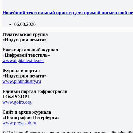
Новейший текстильный принтер для прямой пигментной пе
06.08.2026
Издательская группа
«Индустрия печати»
Ежеквартальный журнал
«Цифровой текстиль»
www.digitaltextile.net
Журнал и портал
«Индустрия печати»
www.pintindustry.ru
Единый портал гофроотрасли
ГОФРО.ОРГ
www.gofro.org
Сайт и архив журнала
«Полиграфия Петербурга»
www.press.spb.ru
© Цифровой текстиль, журнал, технологии, рынок - digitaltexti