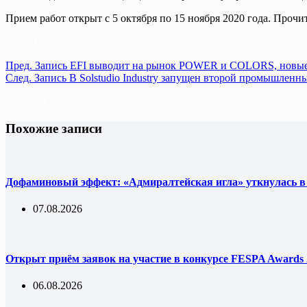
Прием работ открыт с 5 октября по 15 ноября 2020 года. Проч
Пред.
Запись
EFI выводит на рынок POWER и COLORS, новые 
След.
Запись
В Solstudio Industry запущен второй промышлен
Похожие записи
Дофаминовый эффект: «Адмиралтейская игла» уткнулась в
07.08.2026
Открыт приём заявок на участие в конкурсе FESPA Awards 
06.08.2026