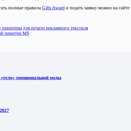
итать полные правила
Gifts Award
и подать заявку можно на сайте 
принтеры для печати рекламного текстиля
ный принтер MS
 «тело» эмоциональной моды
2027