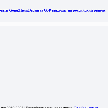
чати GongZheng Apsaras G5P выходит на российский рынок
le.net 2019-2026 | Разработано при поддержке
PrintIndustry.ru