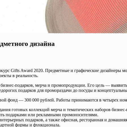
едметного дизайна
нкурс Gifts Award 2020. Предметные и графические дизайнеры мо
оекты в реальность.
ов бизнес-подарков, мерча и промопродукции. Его цель — выявит
недорогих подарков для промораздачи до посуды и концептуальны
вой фонд — 300 000 рублей. Работы принимаются в четырех но
ания готовых коллекций мерча и тематических наборов бизнес-
тать подарками или рекламными промоносителями.
терьерных подарков, а также офисная, ресторанная и домашняя
дартной формы и функционала.