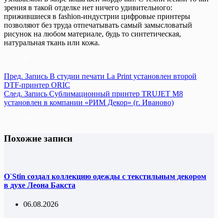
зрения в такой отделке нет ничего удивительного:
прижившиеся в fashion-индустрии цифровые принтеры
позволяют без труда отпечатывать самый замысловатый
рисунок на любом материале, будь то синтетическая,
натуральная ткань или кожа.
Пред.
Запись
В студии печати La Print установлен второй
DTF-принтер ORIC
След.
Запись
Сублимационный принтер TRUJET M8
установлен в компании «РИМ Декор» (г. Иваново)
Похожие записи
O`Stin создал коллекцию одежды с текстильным декором
в духе Леона Бакста
06.08.2026