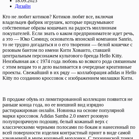
18.09.2023
Дизайн
Кто не любит котиков? Котиков любят все, включая
владельцев фабрик игрушек, которые придумывают
собственные образы кошачьих на радость миллионам
покупателей. Если знать о каком предпринимателе идет речь,
а это — Юко Симицу, основатель японской компании Sanrio,
то не трудно догадаться и о его творении — белой кошечке с
розовым бантом по имени Кити Ховаито, ставшей
центральным персонажем культового бренда Hello Kitty.
Неизбывная аж с 1974 года любовь ко всякого рода связанным
с этим вещам то и дело выливается в очередные креативные
проекты. Свежайший в их ряду — коллаборация adidas и Hello
Kitty по созданию кроссовок с изображением милашки Кити.
В продаже обувь из лимитированной коллекции появится не
раньше конца года, но ее внешний вид изрядно
растиражирован онлайн. Новинка на основе популярной
марки кроссовок Adidas Samba 2.0 имеет розовую
полупрозрачную подошву, белый кожаный верх с
классическими черными полосами по бокам и нанесенный по
всей поверхности изделия контрастный принт в виде самой
узнаваемой в мире кошачьей мордочки. С технической точки