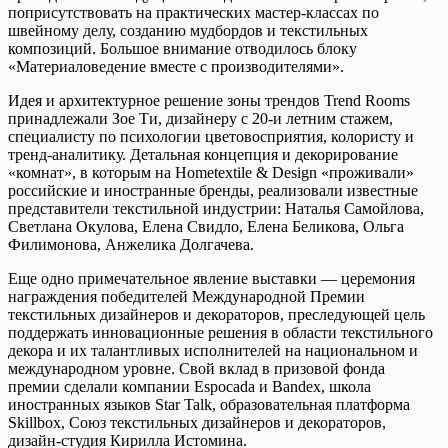
поприсутствовать на практических мастер-классах по
швейному делу, созданию мудбордов и текстильных
композиций. Большое внимание отводилось блоку
«Материаловедение вместе с производителями».
Идея и архитектурное решение зоны трендов Trend Rooms
принадлежали Зое Ти, дизайнеру с 20-и летним стажем,
специалисту по психологии цветовосприятия, колористу и
тренд-аналитику. Детальная концепция и декорирование
«комнат», в которым на Hometextile & Design «проживали»
российские и иностранные бренды, реализовали известные
представители текстильной индустрии: Наталья Самойлова,
Светлана Окулова, Елена Свидло, Елена Беликова, Ольга
Филимонова, Анжелика Долгачева.
Еще одно примечательное явление выставки — церемония
награждения победителей Международной Премии
текстильных дизайнеров и декораторов, преследующей цель
поддержать инновационные решения в области текстильного
декора и их талантливых исполнителей на национальном и
международном уровне. Свой вклад в призовой фонда
премии сделали компании Espocada и Bandex, школа
иностранных языков Star Talk, образовательная платформа
Skillbox, Союз текстильных дизайнеров и декораторов,
дизайн-студия Кирилла Истомина.