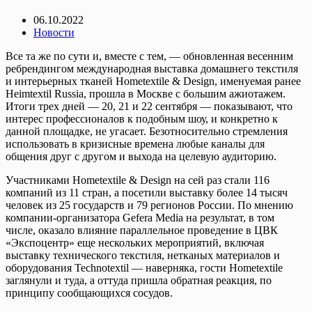
06.10.2022
Новости
Все та же по сути и, вместе с тем, — обновленная весенним
ребрендингом международная выставка домашнего текстиля
и интерьерных тканей Hometextile & Design, именуемая ранее
Heimtextil Russia, прошла в Москве с большим ажиотажем.
Итоги трех дней — 20, 21 и 22 сентября — показывают, что
интерес профессионалов к подобным шоу, и конкретно к
данной площадке, не угасает. Безотносительно стремления
использовать в кризисные времена любые каналы для
общения друг с другом и выхода на целевую аудиторию.
Участниками Hometextile & Design на сей раз стали 116
компаний из 11 стран, а посетили выставку более 14 тысяч
человек из 25 государств и 79 регионов России. По мнению
компании-организатора Gefera Media на результат, в том
числе, оказало влияние параллельное проведение в ЦВК
«Экспоцентр» еще нескольких мероприятий, включая
выставку технического текстиля, нетканых материалов и
оборудования Technotextil — наверняка, гости Hometextile
заглянули и туда, а оттуда пришла обратная реакция, по
принципу сообщающихся сосудов.