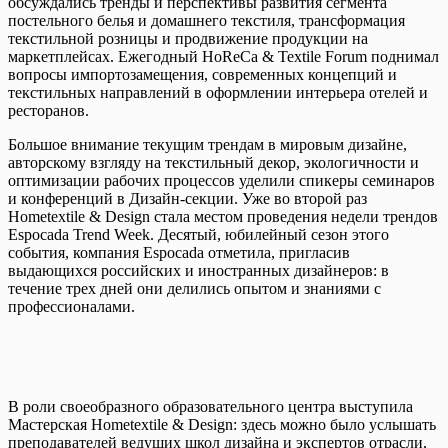
обсуждались тренды и перспективы развития сегмента
постельного белья и домашнего текстиля, трансформация
текстильной розницы и продвижение продукции на
маркетплейсах. Ежегодный HoReCa & Textile Forum поднимал
вопросы импортозамещения, современных концепций и
текстильных направлений в оформлении интерьера отелей и
ресторанов.
Большое внимание текущим трендам в мировым дизайне,
авторскому взгляду на текстильный декор, экологичности и
оптимизации рабочих процессов уделили спикеры семинаров
и конференций в Дизайн-секции. Уже во второй раз
Hometextile & Design стала местом проведения недели трендов
Espocada Trend Week. Десятый, юбилейный сезон этого
события, компания Espocada отметила, пригласив
выдающихся российских и иностранных дизайнеров: в
течение трех дней они делились опытом и знаниями с
профессионалами.
В роли своеобразного образовательного центра выступила
Мастерская Hometextile & Design: здесь можно было услышать
преподавателей ведущих школ дизайна и экспертов отрасли,