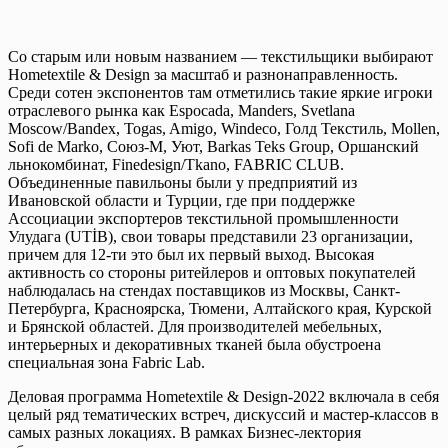
Со старым или новым названием — текстильщики выбирают
Hometextile & Design за масштаб и разнонаправленность.
Среди сотен экспонентов там отметились такие яркие игроки
отраслевого рынка как Espocada, Manders, Svetlana
Moscow/Bandex, Togas, Amigo, Windeco, Голд Текстиль, Mollen,
Sofi de Marko, Союз-М, Уют, Barkas Teks Group, Оршанский
льнокомбинат, Finedesign/Tkano, FABRIC CLUB.
Объединенные павильоны были у предприятий из
Ивановской области и Турции, где при поддержке
Ассоциации экспортеров текстильной промышленности
Улудага (UTİB), свои товары представили 23 организации,
причем для 12-ти это был их первый выход. Высокая
активность со стороны ритейлеров и оптовых покупателей
наблюдалась на стендах поставщиков из Москвы, Санкт-
Петербурга, Красноярска, Тюмени, Алтайского края, Курской
и Брянской областей. Для производителей мебельных,
интерьерных и декоративных тканей была обустроена
специальная зона Fabric Lab.
Деловая программа Hometextile & Design-2022 включала в себя
целый ряд тематических встреч, дискуссий и мастер-классов в
самых разных локациях. В рамках Бизнес-лектория