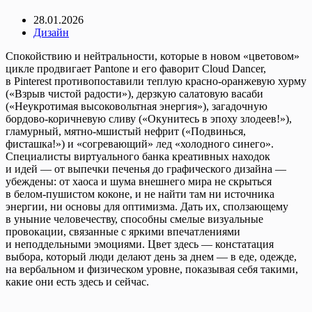
28.01.2026
Дизайн
Спокойствию и нейтральности, которые в новом «цветовом»
цикле продвигает Pantone и его фаворит Cloud Dancer,
в Pinterest противопоставили теплую красно-оранжевую хурму
(«Взрыв чистой радости»), дерзкую салатовую васаби
(«Неукротимая высоковольтная энергия»), загадочную
бордово-коричневую сливу («Окунитесь в эпоху злодеев!»),
гламурный, мятно-мшистый нефрит («Подвинься,
фисташка!») и «согревающий» лед «холодного синего».
Специалисты виртуального банка креативных находок
и идей — от выпечки печенья до графического дизайна —
убеждены: от хаоса и шума внешнего мира не скрыться
в белом-пушистом коконе, и не найти там ни источника
энергии, ни основы для оптимизма. Дать их, сползающему
в уныние человечеству, способны смелые визуальные
провокации, связанные с яркими впечатлениями
и неподдельными эмоциями. Цвет здесь — констатация
выбора, который люди делают день за днем — в еде, одежде,
на вербальном и физическом уровне, показывая себя такими,
какие они есть здесь и сейчас.