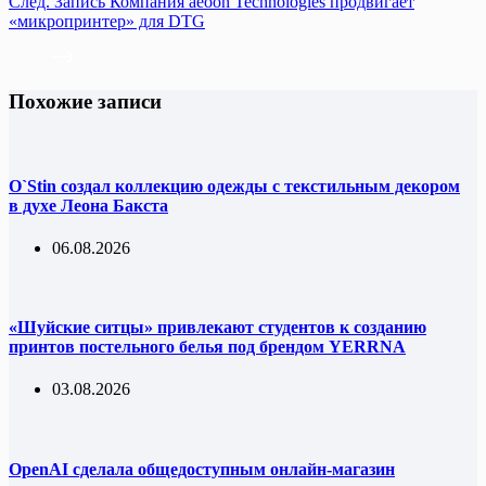
След.
Запись
Компания aeoon Technologies продвигает
«микропринтер» для DTG
Похожие записи
O`Stin создал коллекцию одежды с текстильным декором
в духе Леона Бакста
06.08.2026
«Шуйские ситцы» привлекают студентов к созданию
принтов постельного белья под брендом YERRNA
03.08.2026
OpenAI сделала общедоступным онлайн-магазин