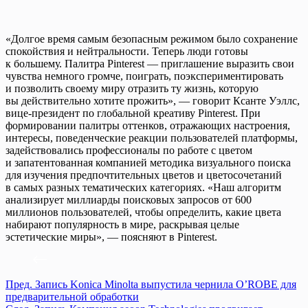
«Долгое время самым безопасным режимом было сохранение
спокойствия и нейтральности. Теперь люди готовы
к большему. Палитра Pinterest — приглашение выразить свои
чувства немного громче, поиграть, поэкспериментировать
и позволить своему миру отразить ту жизнь, которую
вы действительно хотите прожить», — говорит Ксанте Уэллс,
вице-президент по глобальной креативу Pinterest. При
формировании палитры оттенков, отражающих настроения,
интересы, поведенческие реакции пользователей платформы,
задействовались профессионалы по работе с цветом
и запатентованная компанией методика визуального поиска
для изучения предпочтительных цветов и цветосочетаний
в самых разных тематических категориях. «Наш алгоритм
анализирует миллиарды поисковых запросов от 600
миллионов пользователей, чтобы определить, какие цвета
набирают популярность в мире, раскрывая целые
эстетические миры», — поясняют в Pinterest.
Пред.
Запись
Konica Minolta выпустила чернила O’ROBE для
предварительной обработки