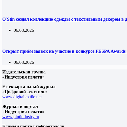
O`Stin создал коллекцию одежды с текстильным декором в 
06.08.2026
Открыт приём заявок на участие в конкурсе FESPA Awards 
06.08.2026
Издательская группа
«Индустрия печати»
Ежеквартальный журнал
«Цифровой текстиль»
www.digitaltextile.net
Журнал и портал
«Индустрия печати»
www.pintindustry.ru
Единый портал гофроотрасли