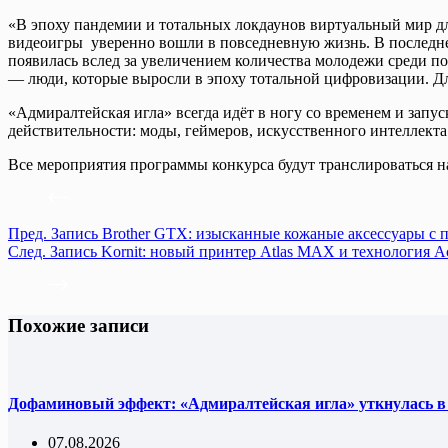
«В эпоху пандемии и тотальных локдаунов виртуальный мир дл
видеоигры уверенно вошли в повседневную жизнь. В последне
появилась вслед за увеличением количества молодежи среди п
— люди, которые выросли в эпоху тотальной цифровизации. Д
«Адмиралтейская игла» всегда идёт в ногу со временем и запус
действительности: моды, геймеров, искусственного интеллект
Все мероприятия программы конкурса будут транслироваться на 
Пред.
Запись
Brother GTX: изысканные кожаные аксессуары с 
След.
Запись
Kornit: новый принтер Atlas MAX и технология Ac
Похожие записи
Дофаминовый эффект: «Адмиралтейская игла» уткнулась в
07.08.2026