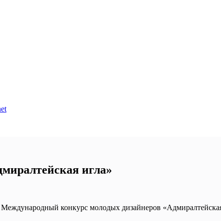
et
дмиралтейская игла»
 Международный конкурс молодых дизайнеров «Адмиралтейская иг