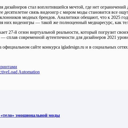
я дизайнеров стал воплотившейся мечтой, где нет ограничений 
е десятилетие связь видеоигр с миром моды становится все ощу
оклонников модных брендов. Аналитики обещают, что к 2025 го
ля них видеоигры — такой же полноценный медиаресурс, как те
кает 27-й сезон виртуальной реальности, который погрузит свои
а — сплав современной аутентичности для дизайнеров 2021 уров
официальном сайте конкурса igladesign.ru и в социальных сетях 
принтами
tiveLoad Automation
 «тело» эмоциональной моды