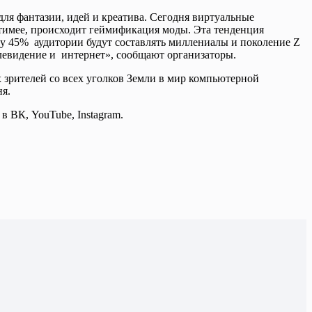
для фантазии, идей и креатива. Сегодня виртуальные
тимее, происходит геймификация моды. Эта тенденция
ду 45% аудитории будут составлять миллениалы и поколение Z
левидение и интернет», сообщают организаторы.
х зрителей со всех уголков Земли в мир компьютерной
ня.
в ВК, YouTube, Instagram.