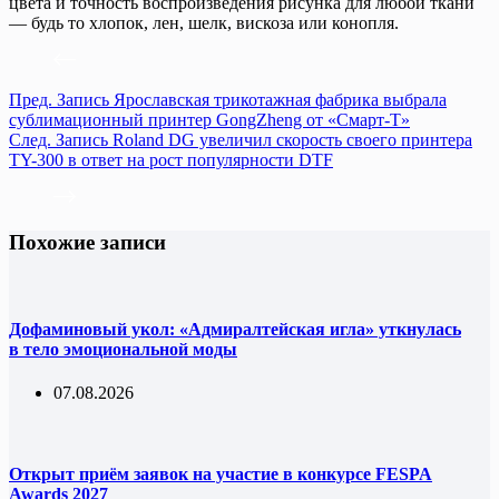
цвета и точность воспроизведения рисунка для любой ткани
— будь то хлопок, лен, шелк, вискоза или конопля.
Пред.
Запись
Ярославская трикотажная фабрика выбрала
сублимационный принтер GongZheng от «Смарт-Т»
След.
Запись
Roland DG увеличил скорость своего принтера
TY-300 в ответ на рост популярности DTF
Похожие записи
Дофаминовый укол: «Адмиралтейская игла» уткнулась
в тело эмоциональной моды
07.08.2026
Открыт приём заявок на участие в конкурсе FESPA
Awards 2027