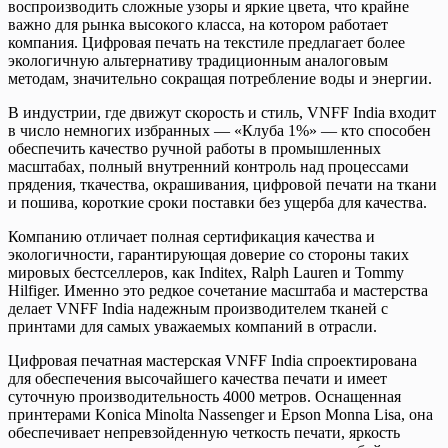
воспроизводить сложные узоры и яркие цвета, что крайне
важно для рынка высокого класса, на котором работает
компания. Цифровая печать на текстиле предлагает более
экологичную альтернативу традиционным аналоговым
методам, значительно сокращая потребление воды и энергии.
В индустрии, где движут скорость и стиль, VNFF India входит
в число немногих избранных — «Клуба 1%» — кто способен
обеспечить качество ручной работы в промышленных
масштабах, полный внутренний контроль над процессами
прядения, ткачества, окрашивания, цифровой печати на ткани
и пошива, короткие сроки поставки без ущерба для качества.
Компанию отличает полная сертификация качества и
экологичности, гарантирующая доверие со стороны таких
мировых бестселлеров, как Inditex, Ralph Lauren и Tommy
Hilfiger. Именно это редкое сочетание масштаба и мастерства
делает VNFF India надежным производителем тканей с
принтами для самых уважаемых компаний в отрасли.
Цифровая печатная мастерская VNFF India спроектирована
для обеспечения высочайшего качества печати и имеет
суточную производительность 4000 метров. Оснащенная
принтерами Konica Minolta Nassenger и Epson Monna Lisa, она
обеспечивает непревзойденную четкость печати, яркость