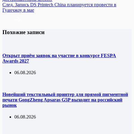
След.
Запись
DS Printech China планируется провести в
Гуанчжоу в мае
Похожие записи
Открыт приём заявок на участие в конкурсе FESPA
Awards 2027
06.08.2026
Новейший текстильный принтер для прямой пигментной
печати GongZheng Apsaras G5P выходит на российский
рынок
06.08.2026