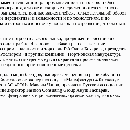
, заместитель министра промышленности и торговли Олег
ооперация, а также очевидные недостатки отечественного
с рынком, электронные маркетплейсы, только легальный оборот
е перспективы и возможности и по технологиям, и по
но встроиться в цепочку поставок и потребления, чтобы стать
азвитие потребительского рынка, продвижение российских
есс-центра Grand balroom — «Закон рынка – желание
ра промышленности и торговли РФ Олега Бочарова, президента
«Рослегром» и группы компаний «Портновская мануфактура
туплениях спикеры коснутся сохранения профессиональной
олее длинные производственные цепочки.
рциализации брендов, импортозамещения на рынке обуви из
вое слово от экспертного пула «Мануфактуры 4.0» скажут
варов АО «РЭЦ» Максим Чапов, президент Русской ассоциации
ий директор Fashion Consulting Group Ануш Гаспарян,
ма, федеральных и региональных органов власти, торговых