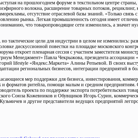
Выступая на прошлогоднем форуме в текстильном центре страны
эфирного волокна, расширение товарных потоков, рециклинг, к
морекламы, отсутствие отраслевой базы знаний. «Только связь 
новлению рынка. Легкая промышленность сегодня имеет отличны
ониманию, что товаропроводящие сети изменились, а значит нуж
, но тактические цели для индустрии в целом не изменились: р
головке дискуссионной повестки на площадке московского конгр
рума откроет пленарная сессия с участием заместителя минист
Атриум Менеджмент» Павла Чекрыжова, президента ассоциации 
рий lifestyle «Яндекс.Маркета» Алины Репьевой. В своих выс
адаптации региональных бизнесов, интеграции предприятий в б
 касающиеся мер поддержки для бизнеса, инвестирования, комме
 и форматов ритейла, помощи малым и средним предприятиям. С
ководитель проекта по поддержке экспорта потребительских то
ийского Союза Кожевников и Обувщиков Игорь Сурин, коммерческ
Кузьмичев и другие представители ведущих предприятий легпро