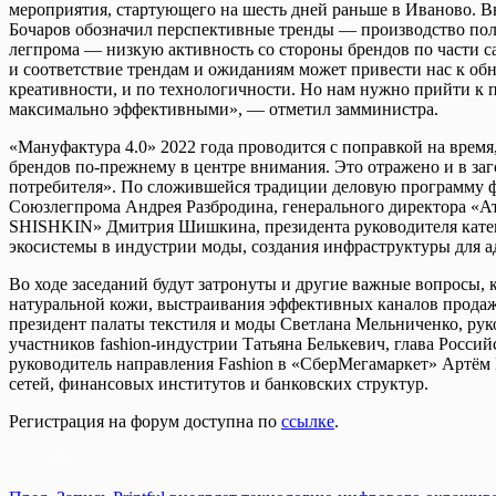
мероприятия, стартующего на шесть дней раньше в Иваново. 
Бочаров обозначил перспективные тренды — производство поли
легпрома — низкую активность со стороны брендов по части са
и соответствие трендам и ожиданиям может привести нас к об
креативности, и по технологичности. Но нам нужно прийти к п
максимально эффективными», — отметил замминистра.
«Мануфактура 4.0» 2022 года проводится с поправкой на время
брендов по-прежнему в центре внимания. Это отражено и в за
потребителя». По сложившейся традиции деловую программу фо
Союзлегпрома Андрея Разбродина, генерального директора «
SHISHKIN» Дмитрия Шишкина, президента руководителя катего
экосистемы в индустрии моды, создания инфраструктуры для 
Во ходе заседаний будут затронуты и другие важные вопросы,
натуральной кожи, выстраивания эффективных каналов продаж
президент палаты текстиля и моды Светлана Мельниченко, ру
участников fashion-индустрии Татьяна Белькевич, глава Росс
руководитель направления Fashion в «СберМегамаркет» Артём 
сетей, финансовых институтов и банковских структур.
Регистрация на форум доступна по
ссылке
.