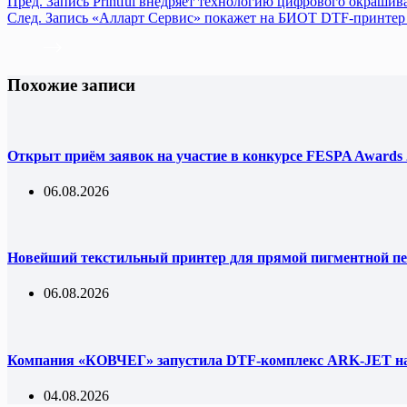
Пред.
Запись
Printful внедряет технологию цифрового окрашив
След.
Запись
«Алларт Сервис» покажет на БИОТ DTF-принтер 
Похожие записи
Открыт приём заявок на участие в конкурсе FESPA Awards 
06.08.2026
Новейший текстильный принтер для прямой пигментной пе
06.08.2026
Компания «КОВЧЕГ» запустила DTF-комплекс ARK-JET на 
04.08.2026