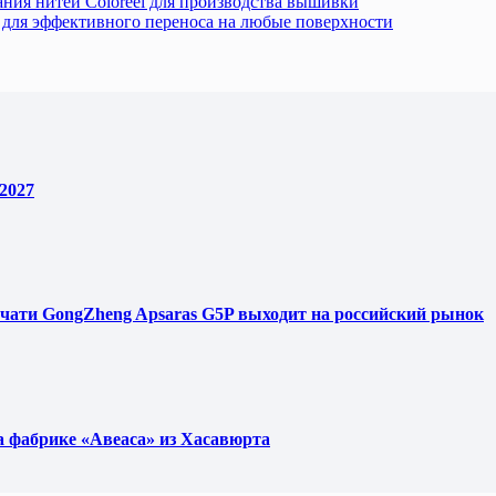
ания нитей Coloreel для производства вышивки
для эффективного переноса на любые поверхности
2027
чати GongZheng Apsaras G5P выходит на российский рынок
фабрике «Авеаса» из Хасавюрта