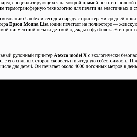
фирм, специализирующихся на мокрой прямой печати с полной от
же термотрансферную технологию для печати на эластичных и 
ю компанию Unotex и сегодня наряду с принтерами средней про
тера
Epson Monna Lisa
(один печатает на полиэстере — женску
мой пигментной печати детской одежды и футболок. Эти принте
льный рулонный принтер
Atexco model X
с экологически безоп
сле его сильных сторон скорость и выгодную себестоимость. При
числе для детей. Он печатает около 4000 погонных метров в ден