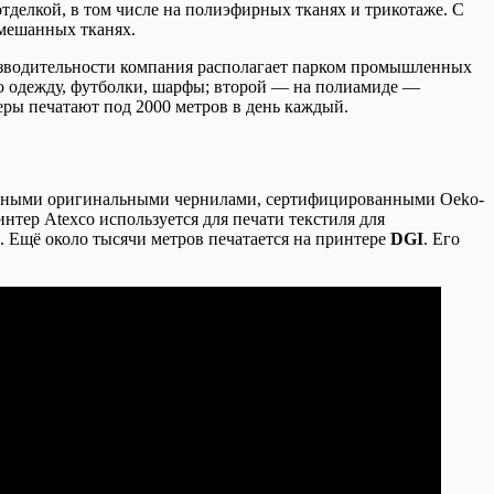
делкой, в том числе на полиэфирных тканях и трикотаже. С
смешанных тканях.
изводительности компания располагает парком промышленных
ю одежду, футболки, шарфы; второй — на полиамиде —
ры печатают под 2000 метров в день каждый.
асными оригинальными чернилами, сертифицированными Oeko-
нтер Atexco используется для печати текстиля для
ь. Ещё около тысячи метров печатается на принтере
DGI
. Его