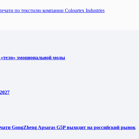
печати по текстилю компании Colourtex Industries
 «тело» эмоциональной моды
2027
чати GongZheng Apsaras G5P выходит на российский рынок