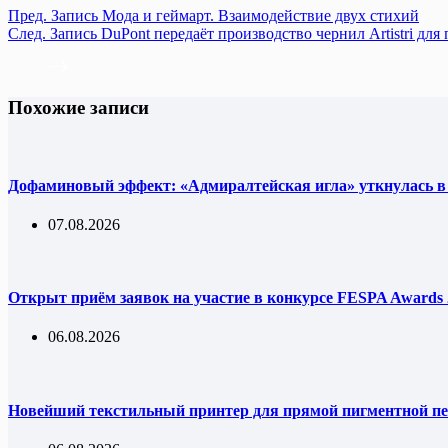
Пред.
Запись
Мода и геймарт. Взаимодействие двух стихий
След.
Запись
DuPont передаёт производство чернил Artistri для 
Похожие записи
Дофаминовый эффект: «Адмиралтейская игла» уткнулась в
07.08.2026
Открыт приём заявок на участие в конкурсе FESPA Awards 
06.08.2026
Новейший текстильный принтер для прямой пигментной пе