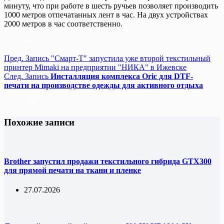
минуту, что при работе в шесть ручьев позволяет производить
1000 метров отпечатанных лент в час. На двух устройствах
2000 метров в час соответственно.
Пред.
Запись
"Смарт-Т" запустила уже второй текстильный
принтер Mimaki на предприятии "НИКА" в Ижевске
След.
Запись
Инсталляция комплекса Oric для DTF-
печати на производстве одежды для активного отдыха
Похожие записи
Brother запустил продажи текстильного гибрида GTX300
для прямой печати на ткани и пленке
27.07.2026