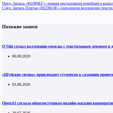
Пред.
Запись
«КОВЧЕГ»: первая инсталляция новейшего компл
След.
Запись
Платья «REDKOE» пополнили коллекцию текстил
Похожие записи
O`Stin создал коллекцию одежды с текстильным декором в 
06.08.2026
«Шуйские ситцы» привлекают студентов к созданию принт
03.08.2026
OpenAI сделала общедоступным онлайн-магазин корпорати
29.07.2026