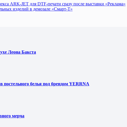
екса ARK-JET для DTF-печати сразу после выставки «Реклама»
ьных изделий в демозале «Смарт-Т»
духе Леона Бакста
ов постельного белья под брендом YERRNA
вного мерча