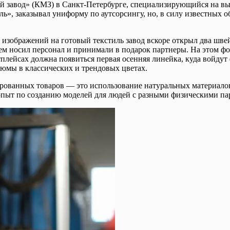
авод» (КМЗ) в Санкт-Петербурге, специализирующийся на выпу
ь», заказывал униформу по аутсорсингу, но, в силу известных 
зображений на готовый текстиль завод вскоре открыл два швейн
ем носил персонал и принимали в подарок партнеры. На этом фо
тплейсах должна появиться первая осенняя линейка, куда войду
юмы в классических и трендовых цветах.
рованных товаров — это использование натуральных материалов
опыт по созданию моделей для людей с разными физическими па