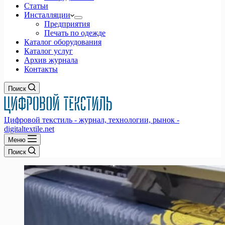
Статьи
Инсталляции
Предприятия
Печать по одежде
Каталог оборудования
Каталог услуг
Архив журнала
Контакты
Поиск
Цифровой текстиль - журнал, технологии, рынок -
digitaltextile.net
Меню
Поиск