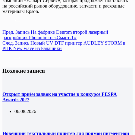
компании «Алларт Сервис», которая продолжает поставлять
на российский рынок оборудование, запчасти и расходные
материалы Epson.
Пред.
Запись
На фабрике Denrom второй лазерный
раскройщик Photonim от «Смарт-Т»
След.
Запись
Новый UV DTF принтер AUDLEY STORM в
РПК New wave из Балашихи
Похожие записи
Открыт приём заявок на участие в конкурсе FESPA
Awards 2027
06.08.2026
Новейший текстильный принтер для прямой пигментной