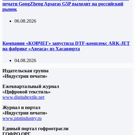
печати GongZheng Apsaras G5P выходит на российский
рынок
06.08.2026
Компания «КОВЧЕГ» запустила DTF-комплекс ARK-JET
на фабрике «Авеаса» из Хасавюрта
04.08.2026
Издательская группа
«Индустрия печати»
Ежеквартальный журнал
«Цифровой текстиль»
www.digitaltextile.net
Журнал и портал
«Индустрия печати»
www.pintindustry.ru
Единый портал гофроотрасли
ГОФРО.ОРГ