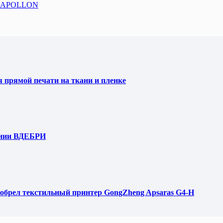
ый APOLLON
я прямой печати на ткани и пленке
ании ВДЕБРИ
обрел текстильный принтер GongZheng Apsaras G4-H