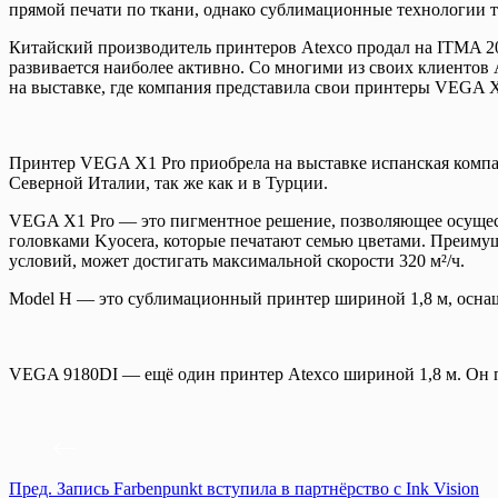
прямой печати по ткани, однако сублимационные технологии т
Китайский производитель принтеров Atexco продал на ITMA 2
развивается наиболее активно. Со многими из своих клиентов 
на выставке, где компания представила свои принтеры VEGA 
Принтер VEGA X1 Pro приобрела на выставке испанская компан
Северной Италии, так же как и в Турции.
VEGA X1 Pro — это пигментное решение, позволяющее осущест
головками Kyocera, которые печатают семью цветами. Преимуще
условий, может достигать максимальной скорости 320 м²/ч.
Model H — это сублимационный принтер шириной 1,8 м, оснащ
VEGA 9180DI — ещё один принтер Atexco шириной 1,8 м. Он 
Пред.
Запись
Farbenpunkt вступила в партнёрство с Ink Vision