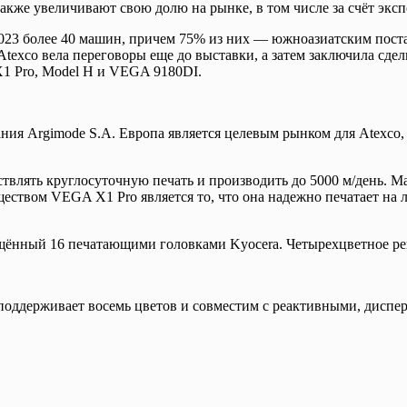
акже увеличивают свою долю на рынке, в том числе за счёт экс
023 более 40 машин, причем 75% из них — южноазиатским поста
Atexco вела переговоры еще до выставки, а затем заключила сде
X1 Pro, Model H и VEGA 9180DI.
ия Argimode S.A. Европа является целевым рынком для Atexco, 
влять круглосуточную печать и производить до 5000 м/день. 
ством VEGA X1 Pro является то, что она надежно печатает на л
ённый 16 печатающими головками Kyocera. Четырехцветное решен
поддерживает восемь цветов и совместим с реактивными, дисп