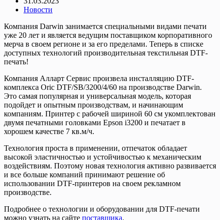
31.03.2023
Новости
Компания Darwin занимается специальными видами печати
уже 20 лет и является ведущим поставщиком корпоративного
мерча в своем регионе и за его пределами. Теперь в списке
доступных технологий производительная текстильная DTF-
печать!
Компания Алларт Сервис произвела инсталляцию DTF-
комплекса Oric DTF/SB/3200/4/60 на производстве Darwin.
Это самая популярная и универсальная модель, которая
подойдет и опытным производствам, и начинающим
компаниям. Принтер с рабочей шириной 60 см укомплектован
двумя печатными головками Epson i3200 и печатает в
хорошем качестве 7 кв.м/ч.
Технология проста в применении, отпечаток обладает
высокой эластичностью и устойчивостью к механическим
воздействиям. Поэтому новая технология активно развивается
и все больше компаний принимают решение об
использовании DTF-принтеров на своем рекламном
производстве.
Подробнее о технологии и оборудовании для DTF-печати
можно узнать на сайте
поставщика
.