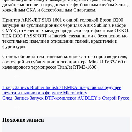
дизайн» много лет сотрудничает с футбольным клубом Зенит,
хоккейным СКА и баскетбольным Спартаком.
Принтер ARK-JET SUB 1601 с одной головкой Epson i3200
запущен на сублимационных чернилах Artix Sublim в наборе
CMYK, отмеченных международными сертификатами OEKO-
TEX ECO PASSPORT и Intertek, связанными с безопасностью
текстильных изделий в отношении тканей, красителей и
фурнитуры.
Станок обновил текстильный комплекс этого производителя,
состоящий из сублимационного принтера Mimaki JV33-160 и
каландрового термопресса TitanJet RTM3-1600.
Пред.
Запись
Brother Industrial EMEA представила будущее
печати и вышивки в формате Microfactory
След.
Запись
Запуск DTF-комплекса AUDLEY в Старой Руссе
Похожие записи