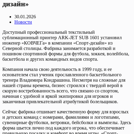
дизайн»
30.01.2026
Новости
Доступный профессиональный текстильный
сублимационный принтер ARK‑JET SUB 1601 установил
инженер «КОВЧЕГа» в компании «Спорт-дизайн» из
Северной столицы. Фабрика занимается разработкой и
пошивом спортивной формы для футбола, хоккея, волейбола,
баскетбола и других командных видов спорта.
Компания начала свою деятельность в 1999 году, и ее
основателем стал ученик прославленного баскетбольного
тренера Владимира Кондрашина. Несмотря на сложные для
нашей страны времена, бизнес строился с твердой верой в
скорую востребованность всего, что связано со спортом,
начиная с удобной и яркой экипировки для игроков и
заканчивая привлекательной атрибутикой болельщиков.
Сейчас фабрика отшивает качественную форму для взрослых
и детских команд с номерами, фамилиями и логотипами,
сувенирные футболки, ветровки, бейсболки и вымпелы. Здесь
форма шьется лично под каждого игрока, что обеспечивает
правильную посадку и комфорт во время игры. «Спорт-