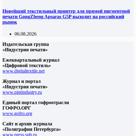
Новейший текстильный принтер для прямой пигментной
печати GongZheng Apsaras G5P выходит на российский
рынок
06.08.2026
Издательская группа
«Индустрия печати»
Ежеквартальный журнал
«Цифровой текстиль»
www.digitaltextile.net
Журнал и портал
«Индустрия печати»
www.pintindustry.ru
Единый портал гофроотрасли
ГОФРО.ОРГ
www.gofro.org
Сайт и архив журнала
«Полиграфия Петербурга»
www.press.spb.ru