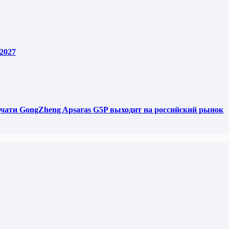
2027
чати GongZheng Apsaras G5P выходит на российский рынок