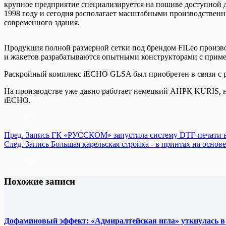
крупное предприятие специализируется на пошиве доступной д
1998 году и сегодня располагает масштабными производственн
современного здания.
Продукция полной размерной сетки под брендом FILeo производ
и жакетов разрабатываются опытными конструкторами с при
Раскройный комплекс iECHO GLSA был приобретен в связи с р
На производстве уже давно работает немецкий АНРК KURIS, но
iECHO.
Пред.
Запись
ГК «РУССКОМ» запустила систему DTF-печати в
След.
Запись
Большая карельская стройка - в принтах на осно
Похожие записи
Дофаминовый эффект: «Адмиралтейская игла» уткнулась в