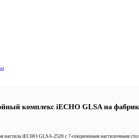
et
ойный комплекс iECHO GLSA на фабрике
я настила iECHO GLSA-2520 с 7-секционным настилочным столо