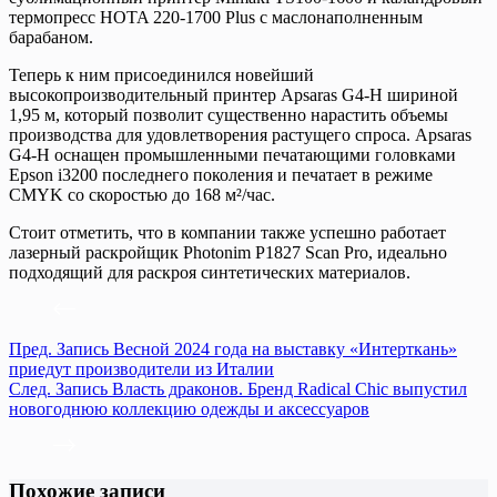
термопресс HOTA 220-1700 Plus с маслонаполненным
барабаном.
Теперь к ним присоединился новейший
высокопроизводительный принтер Apsaras G4-H шириной
1,95 м, который позволит существенно нарастить объемы
производства для удовлетворения растущего спроса. Apsaras
G4-H оснащен промышленными печатающими головками
Epson i3200 последнего поколения и печатает в режиме
CMYK со скоростью до 168 м²/час.
Стоит отметить, что в компании также успешно работает
лазерный раскройщик Photonim Р1827 Scan Pro, идеально
подходящий для раскроя синтетических материалов.
Пред.
Запись
Весной 2024 года на выставку «Интерткань»
приедут производители из Италии
След.
Запись
Власть драконов. Бренд Radical Chic выпустил
новогоднюю коллекцию одежды и аксессуаров
Похожие записи