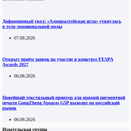
Дофаминовый укол: «Адмиралтейская игла» уткнулась
в тело эмоциональной моды
07.08.2026
Открыт приём заявок на участие в конкурсе FESPA
Awards 2027
06.08.2026
Новейший текстильный принтер для прямой пигментной
печати GongZheng Apsaras G5P выходит на российский
рынок
06.08.2026
Издательская группа