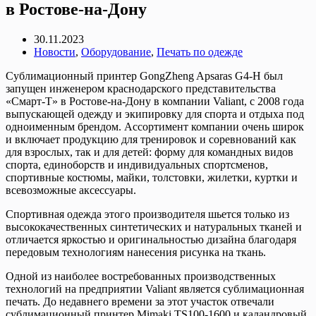
в Ростове-на-Дону
30.11.2023
Новости
,
Оборудование
,
Печать по одежде
Сублимационный принтер GongZheng Apsaras G4-H был
запущен инженером краснодарского представительства
«Смарт-Т» в Ростове-на-Дону в компании Valiant, с 2008 года
выпускающей одежду и экипировку для спорта и отдыха под
одноименным брендом. Ассортимент компании очень широк
и включает продукцию для тренировок и соревнований как
для взрослых, так и для детей: форму для командных видов
спорта, единоборств и индивидуальных спортсменов,
спортивные костюмы, майки, толстовки, жилетки, куртки и
всевозможные аксессуары.
Спортивная одежда этого производителя шьется только из
высококачественных синтетических и натуральных тканей и
отличается яркостью и оригинальностью дизайна благодаря
передовым технологиям нанесения рисунка на ткань.
Одной из наиболее востребованных производственных
технологий на предприятии Valiant является сублимационная
печать. До недавнего времени за этот участок отвечали
сублимационный принтер Mimaki TS100-1600 и каландровый