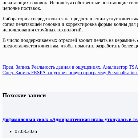
печатающих головок. Используя собственные печатающие голо
цепочке поставок.
Лаборатория сосредоточится на предоставлении услуг клиентам
сопел печатающей головки и корректировка формы волны для 
использования струйных технологий.
В число поддерживаемых отраслей входят печать на керамике, с
предоставляется клиентам, чтобы помогать разработать боле
Пред.
Запись
Реальность данная в ощущениях. Анализатор TSA
След.
Запись
FESPA запускает новую программу Personalisation 
Похожие записи
Дофаминовый укол: «Адмиралтейская игла» уткнулась в т
07.08.2026