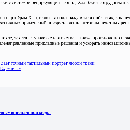
вки с системой рециркуляции чернил, Xaar будет сотрудничать
 и партнёрам Xaar, включая поддержку в таких областях, как печ
различных применений, предоставление витрины печатных реше
текле, текстиле, упаковке и этикетке, а также производство пе
е целенаправленные прикладные решения и ускорять инновацион
 дает точный тактильный портрет любой ткани
Experience
ело эмоциональной моды