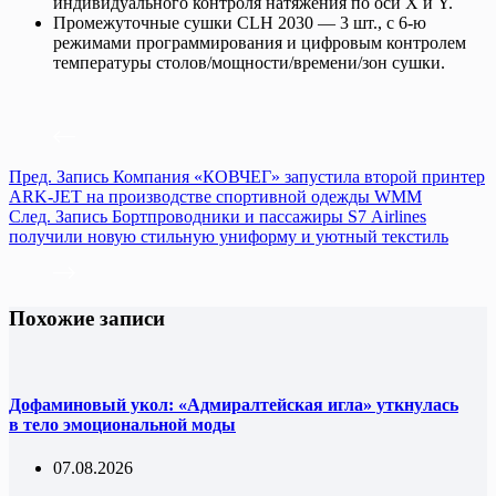
индивидуального контроля натяжения по оси X и Y.
Промежуточные сушки CLH 2030 — 3 шт., с 6-ю
режимами программирования и цифровым контролем
температуры столов/мощности/времени/зон сушки.
Пред.
Запись
Компания «КОВЧЕГ» запустила второй принтер
ARK-JET на производстве спортивной одежды WMM
След.
Запись
Бортпроводники и пассажиры S7 Airlines
получили новую стильную униформу и уютный текстиль
Похожие записи
Дофаминовый укол: «Адмиралтейская игла» уткнулась
в тело эмоциональной моды
07.08.2026