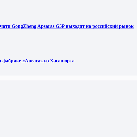
чати GongZheng Apsaras G5P выходит на российский рынок
фабрике «Авеаса» из Хасавюрта