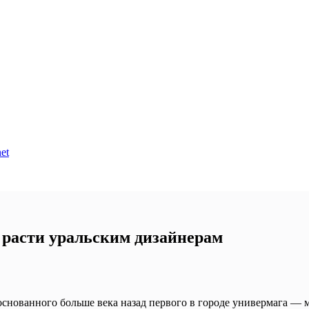
et
 расти уральским дизайнерам
снованного больше века назад первого в городе универмага — 