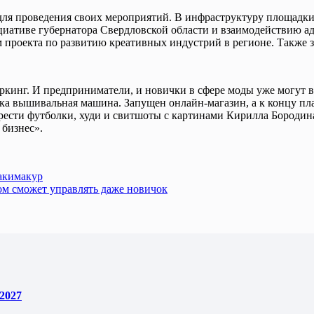
я проведения своих мероприятий. В инфраструктуру площадки в
циативе губернатора Свердловской области и взаимодействию а
 проекта по развитию креативных индустрий в регионе. Также з
оркинг. И предприниматели, и новички в сфере моды уже могут 
ка вышивальная машина. Запущен онлайн-магазин, а к концу пл
ести футболки, худи и свитшоты с картинами Кирилла Бородина 
 бизнес».
акимакур
ом сможет управлять даже новичок
2027