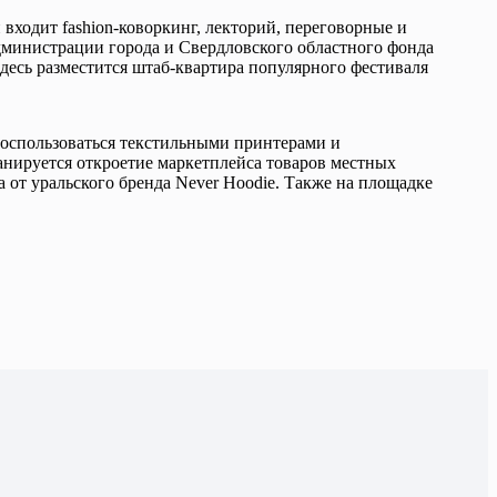
ходит fashion-коворкинг, лекторий, переговорные и
дминистрации города и Свердловского областного фонда
десь разместится штаб-квартира популярного фестиваля
воспользоваться текстильными принтерами и
анируется откроетие маркетплейса товаров местных
от уральского бренда Never Hoodie. Также на площадке