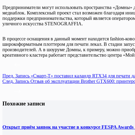
Предприниматели могут использовать пространства «Домны» дл
медиаблок. Комплексный проект стал возможен благодаря ини
поддержки предпринимательства, который является оператором
уличного искусства STENOGRAFFIA.
В процессе оснащения в данный момент находится fashion-ков
широкоформатным плоттером для печати лекал. В стадии запус
производителей. А в шоуруме Домны, к примеру, можно приобр
креативного кластера работает представительство центра «Мой
Пред.
Запись
«Смарт-Т» поставил каландр RTX34 для печати д
След.
Запись
Отзыв об эксплуатации Brother GTX600: принтер
Похожие записи
Открыт приём заявок на участие в конкурсе FESPA Awards 