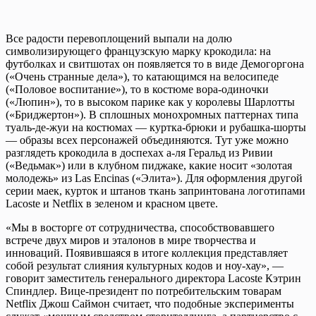
Все радости перевоплощений выпали на долю
символизирующего французскую марку крокодила: на
футболках и свитшотах он появляется то в виде Демогоргона
(«Очень странные дела»), то катающимся на велосипеде
(«Половое воспитание»), то в костюме вора-одиночки
(«Люпин»), то в высоком парике как у королевы Шарлотты
(«Бриджертон»). В сплошных монохромных паттернах типа
туаль-де-жуи на костюмах — куртка-брюки и рубашка-шорты
— образы всех персонажей объединяются. Тут уже можно
разглядеть крокодила в доспехах а-ля Геральд из Ривии
(«Ведьмак») или в клубном пиджаке, какие носит «золотая
молодежь» из Las Encinas («Элита»). Для оформления другой
серии маек, курток и штанов ткань запринтована логотипами
Lacoste и Netflix в зеленом и красном цвете.
«Мы в восторге от сотрудничества, способствовавшего
встрече двух миров и эталонов в мире творчества и
инноваций. Появившаяся в итоге коллекция представляет
собой результат слияния культурных кодов и ноу-хау», —
говорит заместитель генерального директора Lacoste Кэтрин
Спиндлер. Вице-президент по потребительским товарам
Netflix Джош Саймон считает, что подобные эксперименты