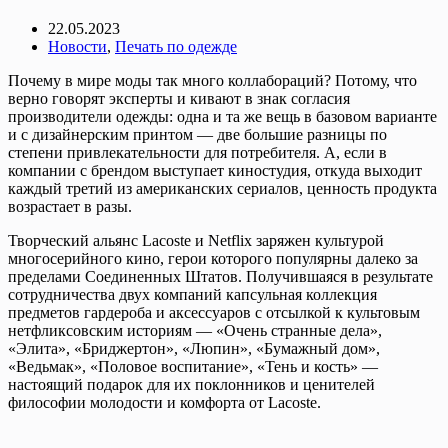
22.05.2023
Новости
,
Печать по одежде
Почему в мире моды так много коллабораций? Потому, что
верно говорят эксперты и кивают в знак согласия
производители одежды: одна и та же вещь в базовом варианте
и с дизайнерским принтом — две большие разницы по
степени привлекательности для потребителя. А, если в
компании с брендом выступает киностудия, откуда выходит
каждый третий из американских сериалов, ценность продукта
возрастает в разы.
Творческий альянс Lacoste и Netflix заряжен культурой
многосерийного кино, герои которого популярны далеко за
пределами Соединенных Штатов. Получившаяся в результате
сотрудничества двух компаний капсульная коллекция
предметов гардероба и аксессуаров с отсылкой к культовым
нетфликсовским историям — «Очень странные дела»,
«Элита», «Бриджертон», «Люпин», «Бумажный дом»,
«Ведьмак», «Половое воспитание», «Тень и кость» —
настоящий подарок для их поклонников и ценителей
философии молодости и комфорта от Lacoste.