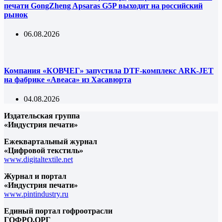
печати GongZheng Apsaras G5P выходит на российский
рынок
06.08.2026
Компания «КОВЧЕГ» запустила DTF-комплекс ARK-JET
на фабрике «Авеаса» из Хасавюрта
04.08.2026
Издательская группа
«Индустрия печати»
Ежеквартальный журнал
«Цифровой текстиль»
www.digitaltextile.net
Журнал и портал
«Индустрия печати»
www.pintindustry.ru
Единый портал гофроотрасли
ГОФРО.ОРГ