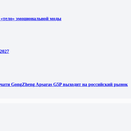
 «тело» эмоциональной моды
2027
чати GongZheng Apsaras G5P выходит на российский рынок