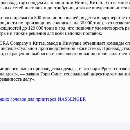
производству спандекса в провинции Нинся, Китай. Это важное
ьных сетей поставок и дистрибуции, а также внедрению интелл
оторого превысил 800 миллионов юаней, ведется в партнерств
т мощности по производству спандекса на 30 000 тонн, что позво
мощностей до 120 000 тонн в год, что позволит удовлетворить р
трые и гибкие решения для всей цепочки поставок.
RA Company в Китае, завод в Иньчуане объединяет команды оп
интеллектуальной производственной экосистемы. Производство 
ию, сокращению выбросов и совершенствованию производственн
 мирового рынка производства одежды, и это партнёрство позво
спандекс», — заявил Гэри Смит, генеральный директор компани
реданность делу».
тающих головок для принтеров NASSENGER