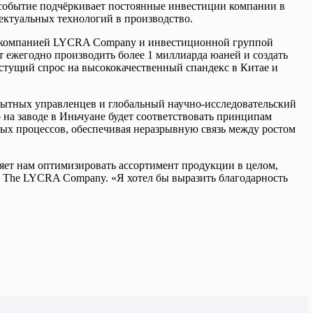
 событие подчёркивает постоянные инвестиции компании в
ектуальных технологий в производство.
е с компанией LYCRA Company и инвестиционной группой
лит ежегодно производить более 1 миллиарда юаней и создать
астущий спрос на высококачественный спандекс в Китае и
ытных управленцев и глобальный научно-исследовательский
на заводе в Иньчуане будет соответствовать принципам
ых процессов, обеспечивая неразрывную связь между ростом
ляет нам оптимизировать ассортимент продукции в целом,
и The LYCRA Company. «Я хотел бы выразить благодарность