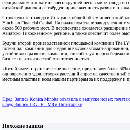
официальном открытии своего крупнейшего в мире завода по 
китайский рынок и её твёрдую приверженность развитию локал
Строительство завода в Иньчуане, общий объем инвестиций к
Yinchuan Financial Capital. На начальном этапе завод увеличи
около 500 рабочих мест. В перспективе ожидается расширение 
Азиатско-Тихоокеанском регионе, а также обеспечит более быс
Будучи второй производственной площадкой компании The LYC
потенциал компании для создания высокоавтоматизированной, 
устойчивого развития компании, способствуя энергосбережен
бизнеса и экологической ответственностью.
«Китай имеет стратегическое значение, представляя более 50%
одновременно удовлетворяя растущий спрос на качественный 
местным властям и всем нашим партнёрам за их поддержку и п
Пред.
Запись
Konica Minolta объявила о выпуске новых печа
След.
Запись
TRUJET M8 в Пятигорске
Похожие записи