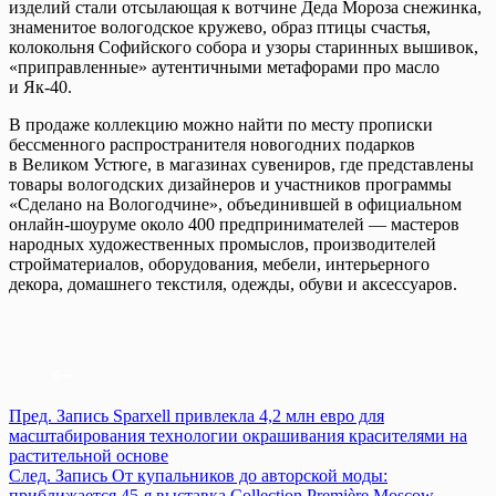
изделий стали отсылающая к вотчине Деда Мороза снежинка,
знаменитое вологодское кружево, образ птицы счастья,
колокольня Софийского собора и узоры старинных вышивок,
«приправленные» аутентичными метафорами про масло
и Як-40.
В продаже коллекцию можно найти по месту прописки
бессменного распространителя новогодних подарков
в Великом Устюге, в магазинах сувениров, где представлены
товары вологодских дизайнеров и участников программы
«Сделано на Вологодчине», объединившей в официальном
онлайн-шоуруме около 400 предпринимателей — мастеров
народных художественных промыслов, производителей
стройматериалов, оборудования, мебели, интерьерного
декора, домашнего текстиля, одежды, обуви и аксессуаров.
Пред.
Запись
Sparxell привлекла 4,2 млн евро для
масштабирования технологии окрашивания красителями на
растительной основе
След.
Запись
От купальников до авторской моды:
приближается 45-я выставка Collection Première Moscow